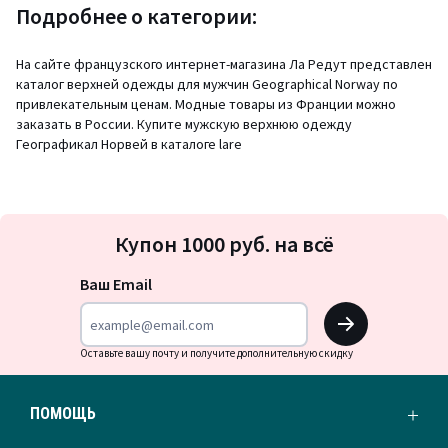
Подробнее о категории:
На сайте французского интернет-магазина Ла Редут представлен
каталог верхней одежды для мужчин Geographical Norway по
привлекательным ценам. Модные товары из Франции можно
заказать в России. Купите мужскую верхнюю одежду
Географикал Норвей в каталоге lare
Подписка
Купон 1000 руб. на всё
на
новости
Ваш Email
OK
Оставьте вашу почту и получите дополнительную скидку
ПОМОЩЬ