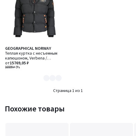
GEOGRAPHICAL NORWAY
Количество
Теплая куртка с несъемным
цветов:
капюшоном, Verbena /
2
Вербена
от
15769,05 ₽
16599 ₽
-5%
Страница 1 из 1
Похожие товары