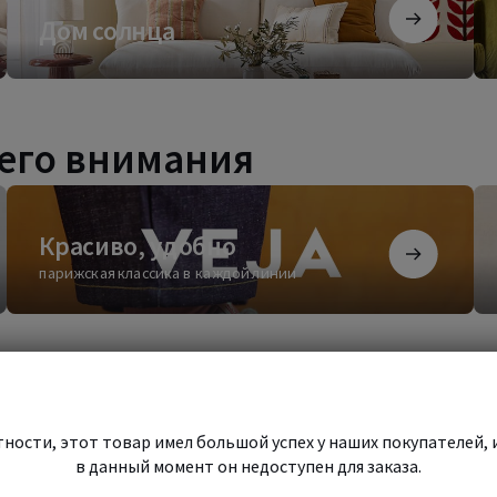
Дом
Фр
Дом солнца
солнца
ко
его внимания
Красиво,
Бе
удобно
сти
Красиво, удобно
парижская классика в каждой линии
Начать
ности, этот товар имел большой успех у наших покупателей, 
Начать шопинг
шопинг
в данный момент он недоступен для заказа.