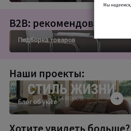
Мы надеемся,
B2B: рекомендовано для
Подборка
Подборка товаров
товаров
Наши проекты:
Блог
об
уюте
Блог об уюте
Хотите увидеть больше?