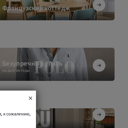
анцузский
Французский коттедж
ттедж
зупречный
ль
Безупречный стиль
на долгие годы
и, к сожалению,