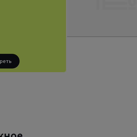
реть
жное