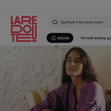
Поиск
Летний выбор д
МЕНЮ
Меню
La
Смотреть
Redoute
коллекцию