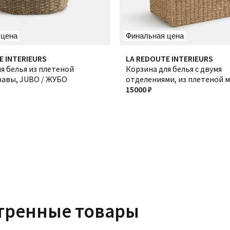
 цена
Финальная цена
E INTERIEURS
LA REDOUTE INTERIEURS
я белья из плетеной
Корзина для белья с двумя
равы, JUBO / ЖУБО
отделениями, из плетеной 
травы, AZURO / АЗУРО
15000 ₽
тренные товары