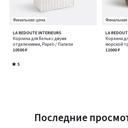
Финальная цена
Финальная
5
LA REDOUTE INTERIEURS
LA REDOUT
/
Корзина для белья с двумя
Корзина дл
5
отделениями, Papeli / Папели
морской т
10500 ₽
12000 ₽
5
/
5
Последние просмо