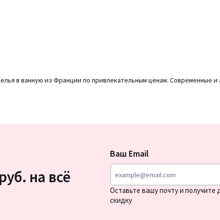
 белья в ванную из Франции по привлекательным ценам. Современные и
Подписка
на
Ваш Email
новости
руб. на всё
Оставьте вашу почту и получите
скидку