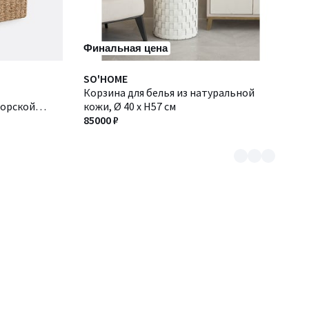
Финальная цена
Количество
SO'HOME
цветов:
Корзина для белья из натуральной
морской
8
кожи, Ø 40 x H57 см
85000 ₽