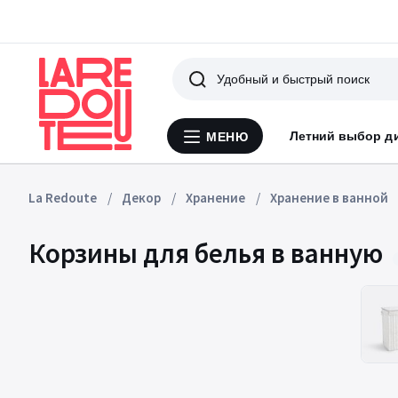
Поиск
Летний выбор д
МЕНЮ
Меню
La
Redoute
La Redoute
Декор
Хранение
Хранение в ванной
Корзины для белья в ванную