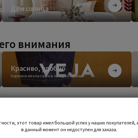
Дом
Фр
Дом солнца
солнца
ко
его внимания
Красиво,
Бе
удобно
сти
Красиво, удобно
парижская классика в каждой линии
Начать
ности, этот товар имел большой успех у наших покупателей, 
Начать шопинг
шопинг
в данный момент он недоступен для заказа.