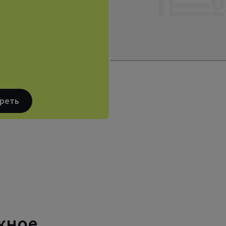
реть
жное