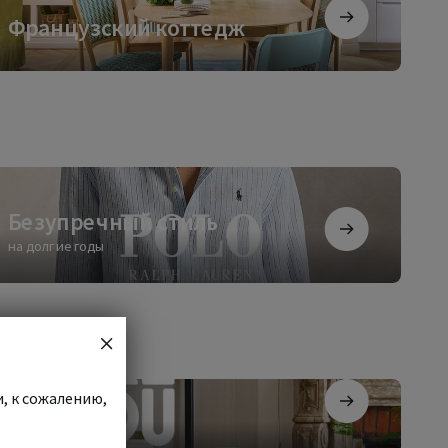
анцузский
Французский коттедж
ттедж
зупречный
ль
Безупречный стиль
на долгие годы
и, к сожалению,