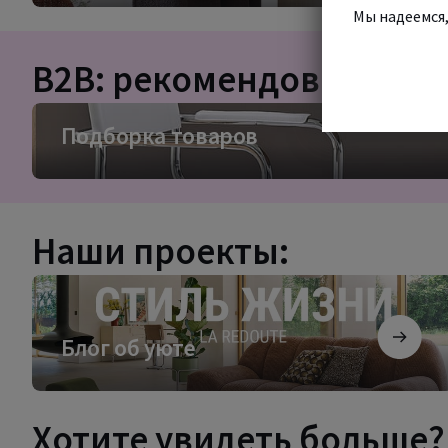
Мы надеемся,
B2B: рекомендовано для
Подборка
Подборка товаров
товаров
Наши проекты:
Блог
об
уюте
Блог об уюте
Хотите увидеть больше?