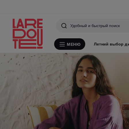
Поиск
Летний выбор д
МЕНЮ
Меню
La
Смотреть
Redoute
коллекцию