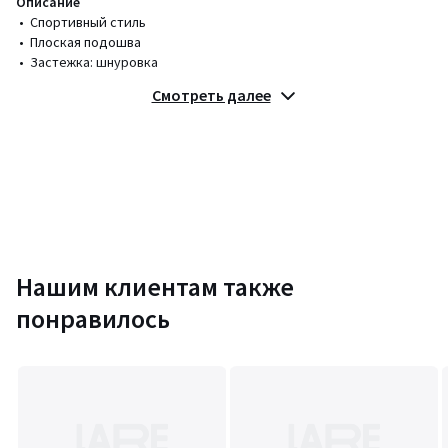
Описание
• Спортивный стиль
• Плоская подошва
• Застежка: шнуровка
Смотреть далее
Состав и уход
• Верх/голенище: 100% кожа
• Подкладка: 100% текстиль
• Стелька: 100% текстиль
• Подошва: 100% другие материалы
Цвета
Белый/ черный
Размеры
36, 37, 38, 39, 40, 41
Нашим клиентам также
понравилось