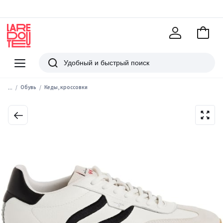
В
корзи
La
Redoute
Меню
Поиск
...
Обувь
Кеды, кроссовки