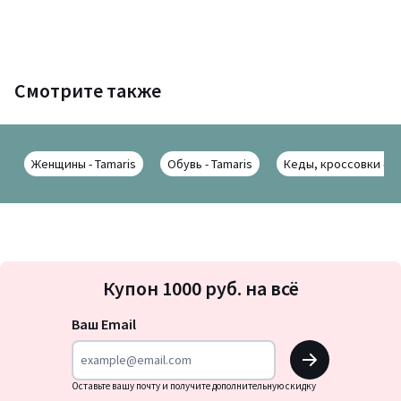
Смотрите также
Женщины - Tamaris
Обувь - Tamaris
Кеды, кроссовки - T
Подписка
Купон 1000 руб. на всё
на
новости
Ваш Email
OK
Оставьте вашу почту и получите дополнительную скидку