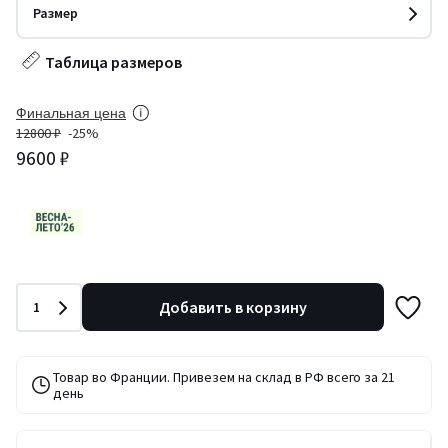
Размер
Таблица размеров
Финальная цена
12800 ₽
-25%
9600 ₽
Количество
Добавить в корзину
1
Товар во Франции. Привезем на склад в РФ всего за 21
день