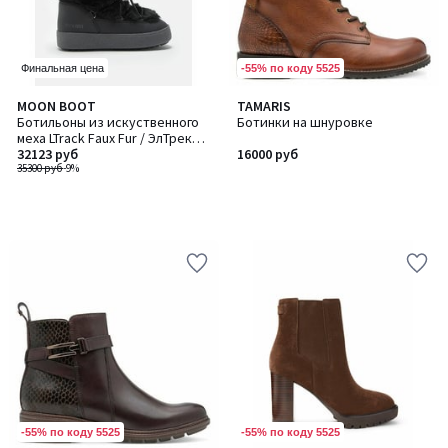
-55% по коду 5525
Финальная цена
MOON BOOT
TAMARIS
Ботильоны из искуственного
Ботинки на шнуровке
меха LTrack Faux Fur / ЭлТрек
Фо Фер
32123 руб
16000 руб
35300 руб
-9%
-55% по коду 5525
-55% по коду 5525