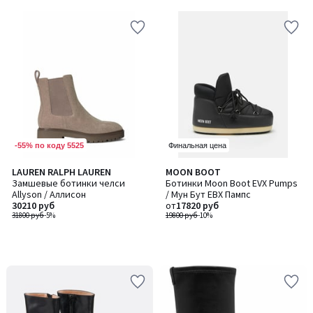
-55% по коду 5525
Финальная цена
LAUREN RALPH LAUREN
MOON BOOT
Замшевые ботинки челси
Ботинки Moon Boot EVX Pumps
Allyson / Аллисон
/ Мун Бут ЕВХ Пампс
30210 руб
от
17820 руб
31800 руб
-5%
19800 руб
-10%