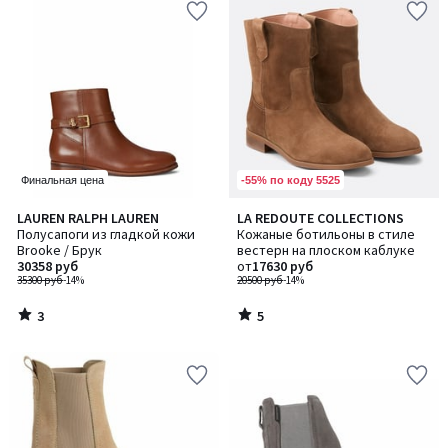
-55% по коду 5525
Финальная цена
3
5
LAUREN RALPH LAUREN
LA REDOUTE COLLECTIONS
/
/
Полусапоги из гладкой кожи
Кожаные ботильоны в стиле
5
5
Brooke / Брук
вестерн на плоском каблуке
30358 руб
от
17630 руб
35300 руб
-14%
20500 руб
-14%
3
5
/
/
5
5