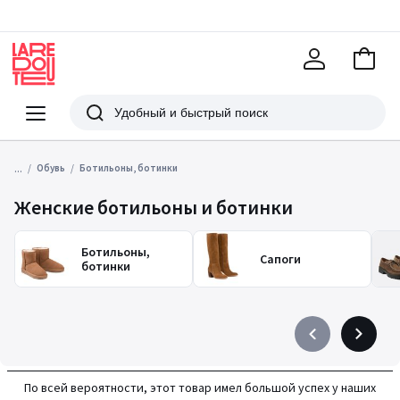
В
корзи
La
Redoute
Меню
Поиск
...
Обувь
Ботильоны, ботинки
Женские ботильоны и ботинки
Ботильоны,
Сапоги
ботинки
Précédent
Suivant
-
-
défiler
défiler
По всей вероятности, этот товар имел большой успех у наших
à
à