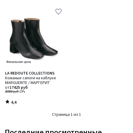
Финальная цена
4,4
LA REDOUTE COLLECTIONS
/ 5
Кожаные сапоги на каблуке
MARGUERITE / МАРГЕРИТ
от
17425 руб
20500 руб
-15%
4,4
/
5
Страница 1 из 1
Последние просмотренные