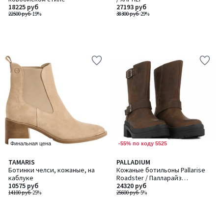
18225 руб
27193 руб
22500 руб
-19%
38300 руб
-29%
-55% по коду 5525
Финальная цена
TAMARIS
PALLADIUM
Ботинки челси, кожаные, на
Кожаные ботильоны Pallarise
каблуке
Roadster / Палларайз
10575 руб
Роадстер
24320 руб
14100 руб
-25%
25600 руб
-5%