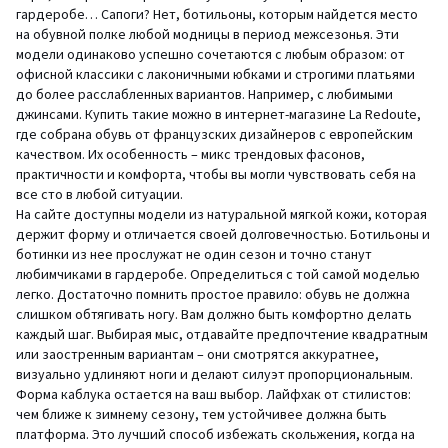
гардеробе… Сапоги? Нет, ботильоны, которым найдется место
на обувной полке любой модницы в период межсезонья. Эти
модели одинаково успешно сочетаются с любым образом: от
офисной классики с лаконичными юбками и строгими платьями
до более расслабленных вариантов. Например, с любимыми
джинсами. Купить такие можно в интернет-магазине La Redoute,
где собрана обувь от французских дизайнеров с европейским
качеством. Их особенность – микс трендовых фасонов,
практичности и комфорта, чтобы вы могли чувствовать себя на
все сто в любой ситуации.
На сайте доступны модели из натуральной мягкой кожи, которая
держит форму и отличается своей долговечностью. Ботильоны и
ботинки из нее прослужат не один сезон и точно станут
любимчиками в гардеробе. Определиться с той самой моделью
легко. Достаточно помнить простое правило: обувь не должна
слишком обтягивать ногу. Вам должно быть комфортно делать
каждый шаг. Выбирая мыс, отдавайте предпочтение квадратным
или заостренным вариантам – они смотрятся аккуратнее,
визуально удлиняют ноги и делают силуэт пропорциональным.
Форма каблука остается на ваш выбор. Лайфхак от стилистов:
чем ближе к зимнему сезону, тем устойчивее должна быть
платформа. Это лучший способ избежать скольжения, когда на