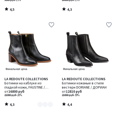
9000 руб
-15%
18000 руб
-15%
4,5
4,3
/
/
5
5
Финальная цена
Финальная цена
4,3
4,4
LA REDOUTE COLLECTIONS
LA REDOUTE COLLECTIONS
Количество
/ 5
/ 5
Ботинки на каблуке из
Ботинки кожаные в стиле
цветов:
гладкой кожи, FAUSTINE /
вестерн DORIANE / ДОРИАН
2
ФОСТИН
от
16800 руб
от
12810 руб
21000 руб
-20%
21000 руб
-39%
4,3
4,4
/
/
5
5