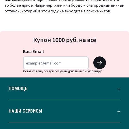
то более яркое. Например, хаки или бордо – благородный винный
оттенок, который в этом году не выходит из списка хитов.
Подписка
Купон 1000 руб. на всё
на
новости
Ваш Email
OK
Оставьте вашу почту и получите дополнительную скидку
ПОМОЩЬ
НАШИ СЕРВИСЫ