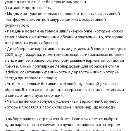
улице дают знать о себе первые заморозки.
В каталоге представлены:
• Модные вот уже несколько сезонов ботильоны на массивной
платформе с акцентной шнуровкой или декоративной
фурнитурой;
• Изящные модели на тонкой шпильке-рюмочке, которые можно
стилизовать с женственными юбками и платьями – то, что нужно
для романтических образов;
• Дизайнерские пары с акцентными деталями. В списке трендов в
2025 году – бахрома, геометричные вырезы и гранжевые вставки
в виде шипов и заклепок. Беспроигрышным вариантом остаются
принты. Самый популярные леопардовый для образов в стиле
ladylike, сочетающих феминность и дерзость – микс, который
всегда притягивает взгляды;
• Угги – утепленные ботинки с меховой подкладкой для кэжуал-
образов. В этом сезоне трендсеттеры сочетают их с леггинсами
и свитшотами в духе спортшик;
• Челси на легком каблуке с удлиненным верхом или без него,
которые просятся в пару к классике. Например, дресс-коду.
В выборе палитры ограничений нет. Если вам хочется выбрать
один вариант на все случаи, то лучше остановиться на черном
или насыщенном коричневом. А если добавить акценты, то что-