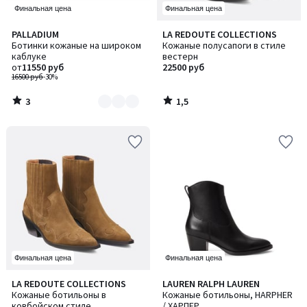
Финальная цена
Финальная цена
3
1,5
PALLADIUM
LA REDOUTE COLLECTIONS
Количество
/
/ 5
Ботинки кожаные на широком
Кожаные полусапоги в стиле
цветов:
5
каблуке
вестерн
2
от
11550 руб
22500 руб
16500 руб
-30%
3
1,5
/
/
5
5
Финальная цена
Финальная цена
LA REDOUTE COLLECTIONS
LAUREN RALPH LAUREN
Кожаные ботильоны в
Кожаные ботильоны, HARPHER
ковбойском стиле
/ ХАРПЕР