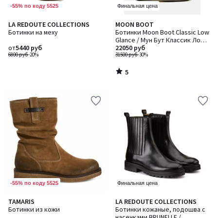
-55% по коду 5525
Финальная цена
5
LA REDOUTE COLLECTIONS
MOON BOOT
/
Ботинки на меху
Ботинки Moon Boot Classic Low
5
Glance / Мун Бут Классик Лоу
от
5440 руб
Гланс
22050 руб
6800 руб
-20%
31500 руб
-30%
5
/
5
-55% по коду 5525
Финальная цена
TAMARIS
LA REDOUTE COLLECTIONS
Ботинки из кожи
Ботинки кожаные, подошва с
насечками BRUNELLE /