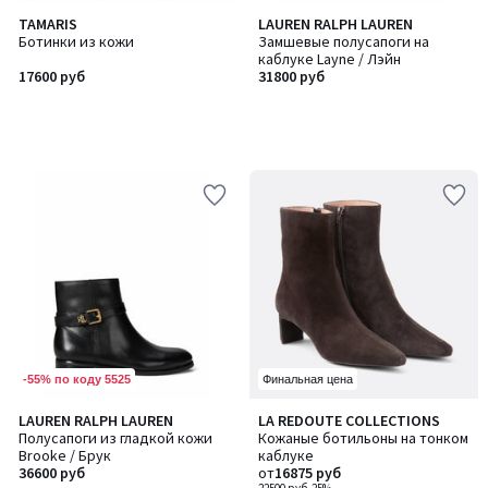
TAMARIS
LAUREN RALPH LAUREN
Ботинки из кожи
Замшевые полусапоги на
каблуке Layne / Лэйн
17600 руб
31800 руб
-55% по коду 5525
Финальная цена
3,8
LAUREN RALPH LAUREN
LA REDOUTE COLLECTIONS
/ 5
Полусапоги из гладкой кожи
Кожаные ботильоны на тонком
Brooke / Брук
каблуке
36600 руб
от
16875 руб