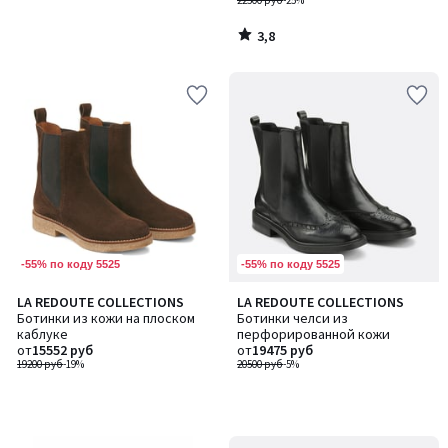
22500 руб
-25%
3,8
/
5
-55% по коду 5525
-55% по коду 5525
LA REDOUTE COLLECTIONS
LA REDOUTE COLLECTIONS
Ботинки из кожи на плоском
Ботинки челси из
каблуке
перфорированной кожи
от
15552 руб
от
19475 руб
19200 руб
-19%
20500 руб
-5%