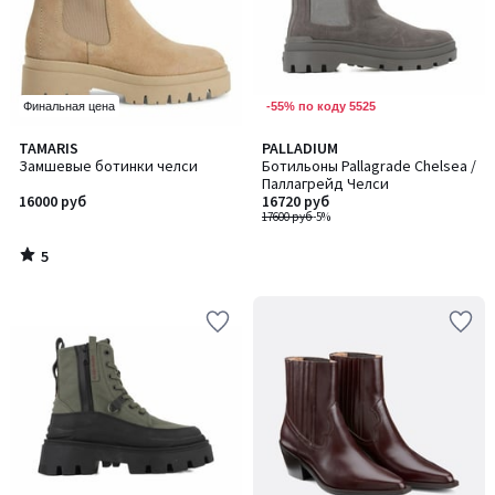
-55% по коду 5525
Финальная цена
5
TAMARIS
PALLADIUM
/
Замшевые ботинки челси
Ботильоны Pallagrade Chelsea /
5
Паллагрейд Челси
16000 руб
16720 руб
17600 руб
-5%
5
/
5