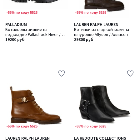
-55% по коду 5525
-55% по коду 5525
PALLADIUM
LAUREN RALPH LAUREN
Ботильоны зимние на
Ботинки из гладкой кожи на
подкладке Pallashock Hiver /
шнуровке Allyson / Аллисон
Паллашок Хайвер
19200 руб
39800 руб
-55% по коду 5525
-55% по коду 5525
4,9
LAUREN RALPH LAUREN
LA REDOUTE COLLECTIONS