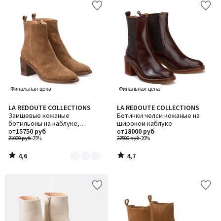
Финальная цена
Финальная цена
4,6
4,7
LA REDOUTE COLLECTIONS
LA REDOUTE COLLECTIONS
Количество
/ 5
/ 5
Замшевые кожаные
Ботинки челси кожаные на
цветов:
ботильоны на каблуке,
широком каблуке
2
FAUSTINE / ФОСТИН
от
15750 руб
от
18000 руб
21000 руб
-25%
22500 руб
-20%
4,6
4,7
/
/
5
5