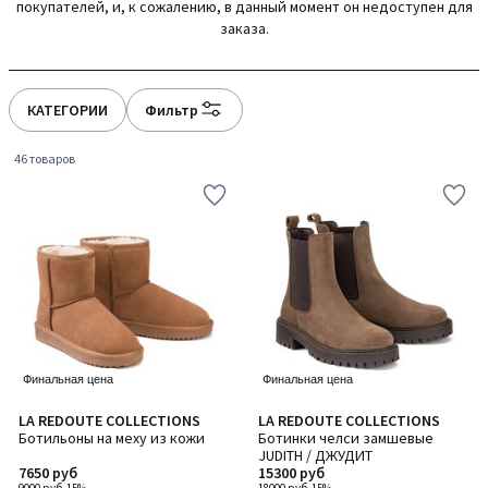
покупателей, и, к сожалению, в данный момент он недоступен для
gauche
droite
заказа.
КАТЕГОРИИ
Фильтр
46 товаров
Финальная цена
Финальная цена
4,5
4,3
LA REDOUTE COLLECTIONS
LA REDOUTE COLLECTIONS
/ 5
/ 5
Ботильоны на меху из кожи
Ботинки челси замшевые
JUDITH / ДЖУДИТ
7650 руб
15300 руб