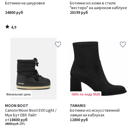
/ 5
Ботинки на шнуровке
Ботинки из кожи в стиле
"вестерн" на широком каблуке
34800 руб
20199 руб
4,9
/
5
-55% по коду 5525
Финальная цена
MOON BOOT
TAMARIS
Сапоги Moon Boot EVX Light /
Ботинки из искусственной
Мун Бут ЕВХ Лайт
замши на каблуках
от
18600 руб
12800 руб
24800 руб
-25%