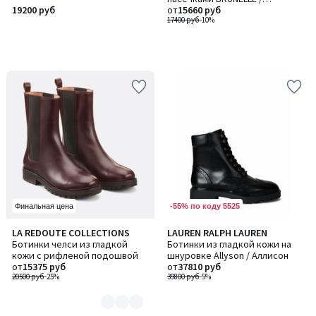
19200 руб
БРЮНЕЛЬ
от
15660 руб
17400 руб
-10%
-55% по коду 5525
Финальная цена
LA REDOUTE COLLECTIONS
LAUREN RALPH LAUREN
Количество
Ботинки челси из гладкой
Ботинки из гладкой кожи на
цветов:
кожи с рифленой подошвой
шнуровке Allyson / Аллисон
2
от
15375 руб
от
37810 руб
20500 руб
-25%
39800 руб
-5%