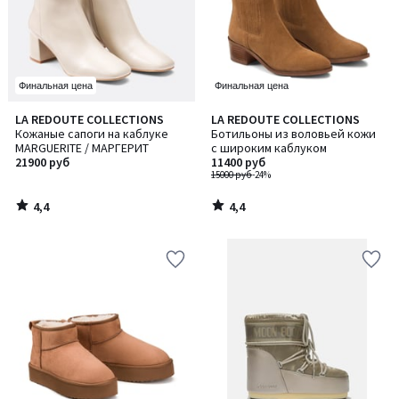
Финальная цена
Финальная цена
4,4
4,4
LA REDOUTE COLLECTIONS
LA REDOUTE COLLECTIONS
/ 5
/ 5
Кожаные сапоги на каблуке
Ботильоны из воловьей кожи
MARGUERITE / МАРГЕРИТ
с широким каблуком
21900 руб
11400 руб
15000 руб
-24%
4,4
4,4
/
/
5
5