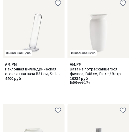
Финальная цена
Финальная цена
AM.PM
AM.PM
Наклонная цилиндрическая
Ваза из потрескавшегося
стеклянная ваза В31 см, Stille /
фаянса, В46 см, Estre / Эстр
Стилл
4400 руб
10234 руб
11900 руб
-14%