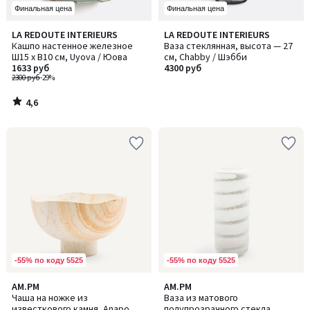
Финальная цена
Финальная цена
4,6
LA REDOUTE INTERIEURS
LA REDOUTE INTERIEURS
/ 5
Кашпо настенное железное
Ваза стеклянная, высота — 27
Ш15 x В10 см, Uyova / Юова
см, Chabby / Шэбби
1633 руб
4300 руб
2300 руб
-29%
4,6
/
5
-55% по коду 5525
-55% по коду 5525
AM.PM
AM.PM
Чаша на ножке из
Ваза из матового
известкового камня, Anapo
полупрозрачного стекла,