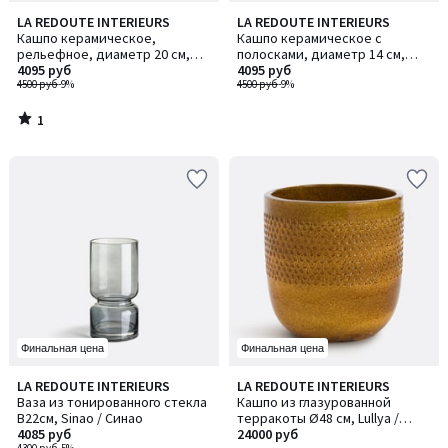
1
LA REDOUTE INTERIEURS
LA REDOUTE INTERIEURS
/
Кашпо керамическое,
Кашпо керамическое с
5
рельефное, диаметр 20 см,
полосками, диаметр 14 см,
LYNOA / ЛИНОА
4095 руб
JAOMA / ЙАОМА
4095 руб
4500 руб
-9%
4500 руб
-9%
1
/
5
Финальная цена
Финальная цена
LA REDOUTE INTERIEURS
LA REDOUTE INTERIEURS
Ваза из тонированного стекла
Кашпо из глазурованной
В22см, Sinao / Синао
терракоты Ø48 см, Lullya /
4085 руб
Луля
24000 руб