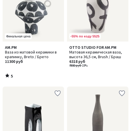
-55% по коду 5525
Финальная цена
5
AM.PM
OTTO STUDIO FOR AM.PM
/
Ваза из матовой керамики в
Матовая керамическая ваза,
5
крапинку, Breto / Брето
высота 36,5 см, Brush / Браш
11300 руб
6318 руб
7800 руб
-19%
5
/
5