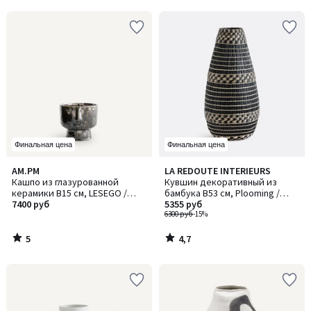
5
Финальная цена
Финальная цена
5
4,7
AM.PM
LA REDOUTE INTERIEURS
/
/ 5
Кашпо из глазурованной
Кувшин декоративный из
5
керамики В15 см, LESEGO /
бамбука В53 см, Plooming /
ЛЕСЕГО
7400 руб
Плумин
5355 руб
6300 руб
-15%
5
4,7
/
/
5
5