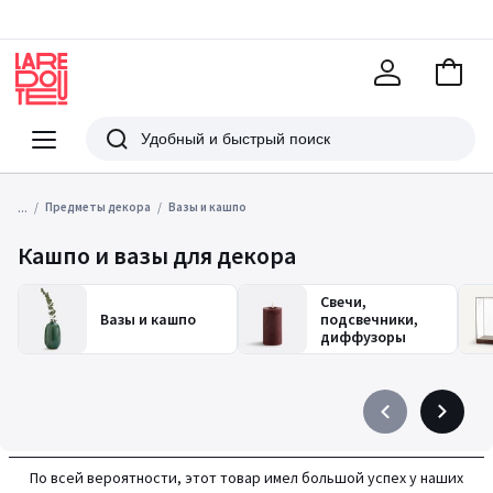
В
корзи
La
Redoute
Меню
Поиск
...
Предметы декора
Вазы и кашпо
Кашпо и вазы для декора
Свечи,
Вазы и кашпо
подсвечники,
диффузоры
Précédent
Suivant
-
-
défiler
défiler
По всей вероятности, этот товар имел большой успех у наших
à
à