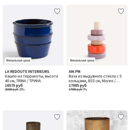
Финальная цена
Финальная цена
LA REDOUTE INTERIEURS
AM.PM
Кашпо из терракоты, высота
Ваза из выдувного стекла с 5
40 см, TRINA / ТРИНА
кольцами, В32 см, Maveo /
16575 руб
Мавео
17005 руб
25500 руб
-35%
17900 руб
-5%