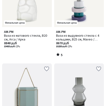
Финальная цена
Финальная цена
5
AM.PM
AM.PM
/
Ваза из матового стекла, В20
Ваза из выдувного стекла с 4
5
см, Arca / Арка
кольцами, В25 см, Maveo /
8840 руб
Мавео
8670 руб
10400 руб
-15%
10200 руб
-15%
5
/
5