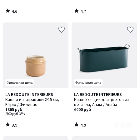
4,6
4,7
/
/
5
5
Финальная цена
Финальная цена
3,9
4,9
LA REDOUTE INTERIEURS
LA REDOUTE INTERIEURS
Количество
/ 5
/ 5
Кашпо из керамики Ø15 см,
Кашпо / ящик для цветов из
цветов:
Filipio / Филипио
металла, Anaïa / Анайа
2
1365 руб
6000 руб
2100 руб
-35%
3,9
4,9
/
/
5
5