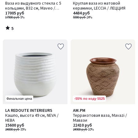
/
Ваза из выдувного стекла с 5
Круглая ваза из матовой
5
кольцами, В32 см, Maveo /
керамики, LECCIA / ЛЕЦЦИЯ
Мавео
17005 руб
4484 руб
17900 руб
-5%
5900 руб
-24%
5
/
5
-55% по коду 5525
Финальная цена
LA REDOUTE INTERIEURS
AM.PM
Кашпо, высота 49 см, NEVA /
Терракотовая ваза, Mavazi /
НЕВА
Мавази
15600 руб
22410 руб
24000 руб
-35%
24900 руб
-10%