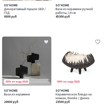
SO'HOME
SO'HOME
Декоративный горшок GED /
Ваза из керамики ручной
ГЕД
работы, 14 см
8000 руб
45300 руб
-55% по коду 5525
-55% по коду 5525
5
SO'HOME
SO'HOME
/
Ваза из керамики
Керамическое блюдо на
5
ножках, Dionée / Дионэ
20600 руб
23500 руб