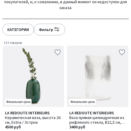
покупателей, и, к сожалению, в данный момент он недоступен для
gauche
droite
заказа.
КАТЕГОРИИ
Фильтр
211 товаров
Финальная цена
Финальная цена
4,6
4,7
LA REDOUTE INTERIEURS
LA REDOUTE INTERIEURS
/ 5
/ 5
Керамическая ваза, высота 26
Ваза прямая цилиндричная из
см, Estria / Эстриа
рифленого стекла, В22,5 см,
4500 руб
Afa / Афа
3400 руб