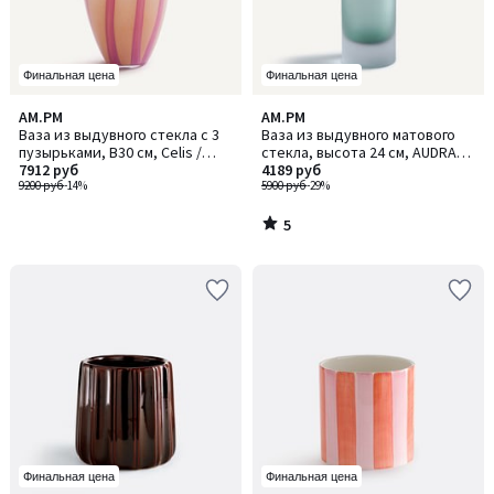
Финальная цена
Финальная цена
5
AM.PM
AM.PM
/
Ваза из выдувного стекла с 3
Ваза из выдувного матового
5
пузырьками, В30 см, Celis /
стекла, высота 24 см, AUDRAN /
Селис
7912 руб
ОДРАН
4189 руб
9200 руб
-14%
5900 руб
-29%
5
/
5
Финальная цена
Финальная цена