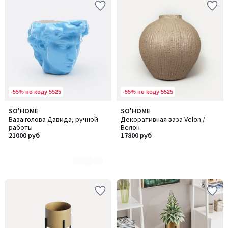
-55% по коду 5525
-55% по коду 5525
SO'HOME
SO'HOME
Количество
Ваза голова Давида, ручной
Декоративная ваза Velon /
цветов:
работы
Велон
3
21000 руб
17800 руб