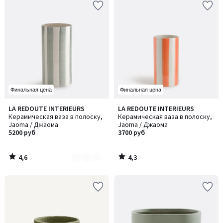
Финальная цена
Финальная цена
4,6
4,3
LA REDOUTE INTERIEURS
LA REDOUTE INTERIEURS
Количество
/ 5
/ 5
Керамическая ваза в полоску,
Керамическая ваза в полоску,
цветов:
Jaoma / Джаома
Jaoma / Джаома
2
5200 руб
3700 руб
4,6
4,3
/
/
5
5