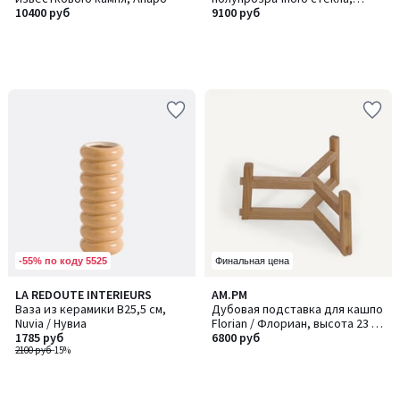
10400 руб
Topina / Топина
9100 руб
-55% по коду 5525
Финальная цена
LA REDOUTE INTERIEURS
AM.PM
Ваза из керамики В25,5 см,
Дубовая подставка для кашпо
Nuvia / Нувиа
Florian / Флориан, высота 23 и
1785 руб
33 см, GRAYSON / ГРЕЙСОН
6800 руб
2100 руб
-15%