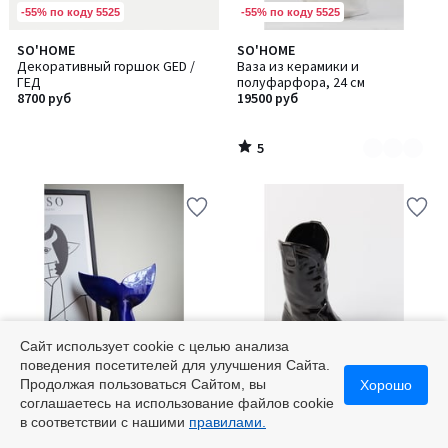
-55% по коду 5525
-55% по коду 5525
5
SO'HOME
SO'HOME
Количество
/
Декоративный горшок GED /
Ваза из керамики и
цветов:
5
ГЕД
полуфарфора, 24 см
3
8700 руб
19500 руб
5
/
5
Сайт использует cookie с целью анализа
поведения посетителей для улучшения Сайта.
-55% по коду 5525
-55% по коду 5525
Продолжая пользоваться Сайтом, вы
Хорошо
соглашаетесь на использование файлов cookie
5
SO'HOME
SO'HOME
Количество
в соответствии с нашими
правилами.
/
Ваза из керамики и
Ваза из керамики и
цветов:
5
полуфарфора, 13 см
полуфарфора, 28 см