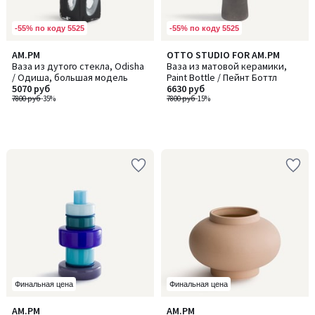
-55% по коду 5525
-55% по коду 5525
AM.PM
OTTO STUDIO FOR AM.PM
Ваза из дутого стекла, Odisha
Ваза из матовой керамики,
/ Одиша, большая модель
Paint Bottle / Пейнт Боттл
5070 руб
6630 руб
7800 руб
-35%
7800 руб
-15%
Финальная цена
Финальная цена
5
AM.PM
AM.PM