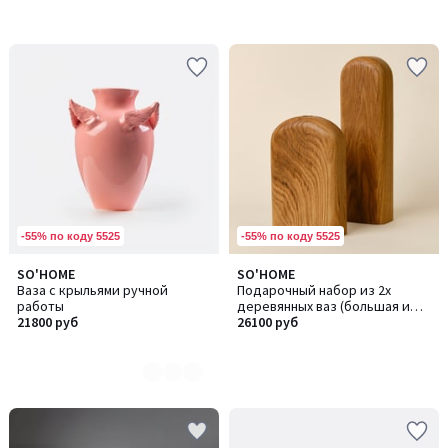
-55% по коду 5525
-55% по коду 5525
SO'HOME
SO'HOME
Количество
Ваза с крыльями ручной
Подарочный набор из 2х
цветов:
работы
деревянных ваз (большая и
2
21800 руб
малая)
26100 руб