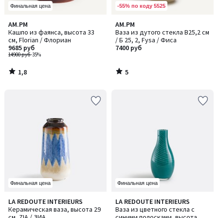
-55% по коду 5525
Финальная цена
1,8
5
AM.PM
AM.PM
/ 5
/
Кашпо из фаянса, высота 33
Ваза из дутого стекла В25,2 см
5
см, Florian / Флориан
/ Б 25, 2, Fysa / Фиса
9685 руб
7400 руб
14900 руб
-35%
1,8
5
/
/
5
5
Финальная цена
Финальная цена
5
LA REDOUTE INTERIEURS
LA REDOUTE INTERIEURS
/
Керамическая ваза, высота 29
Ваза из цветного стекла с
5
см, ZIA / ЗИА
синими полосками, высота