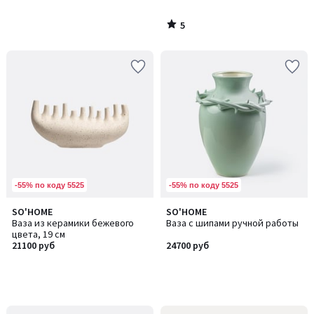
5
/
5
-55% по коду 5525
-55% по коду 5525
SO'HOME
SO'HOME
Ваза из керамики бежевого
Ваза с шипами ручной работы
цвета, 19 см
21100 руб
24700 руб