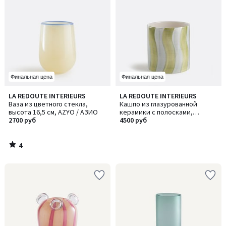
Финальная цена
Финальная цена
4
LA REDOUTE INTERIEURS
LA REDOUTE INTERIEURS
/
Ваза из цветного стекла,
Кашпо из глазурованной
5
высота 16,5 см, AZYO / АЗИО
керамики с полосками,
2700 руб
диаметр 14 см, TOUMA / ТОУМА
4500 руб
4
/
5