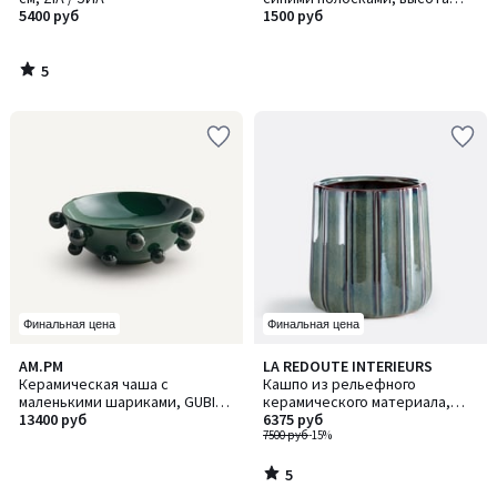
5400 руб
14,3 см, MARLIA / МАРЛИЯ
1500 руб
5
/
5
Финальная цена
Финальная цена
5
AM.PM
LA REDOUTE INTERIEURS
/
Керамическая чаша с
Кашпо из рельефного
5
маленькими шариками, GUBIO
керамического материала,
/ ГАБИО
13400 руб
диаметр 27 см, LYNOA / ЛИНОА
6375 руб
7500 руб
-15%
5
/