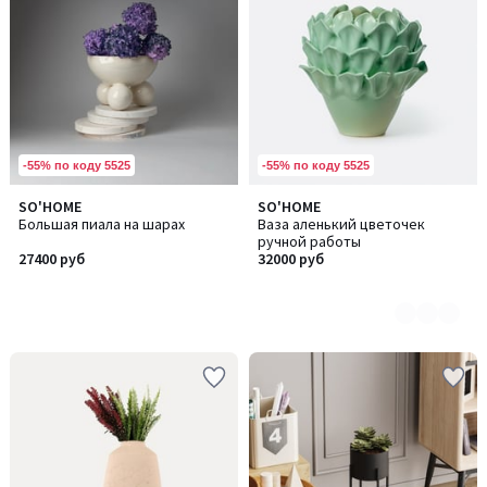
-55% по коду 5525
-55% по коду 5525
SO'HOME
SO'HOME
Количество
Большая пиала на шарах
Ваза аленький цветочек
цветов:
ручной работы
2
27400 руб
32000 руб