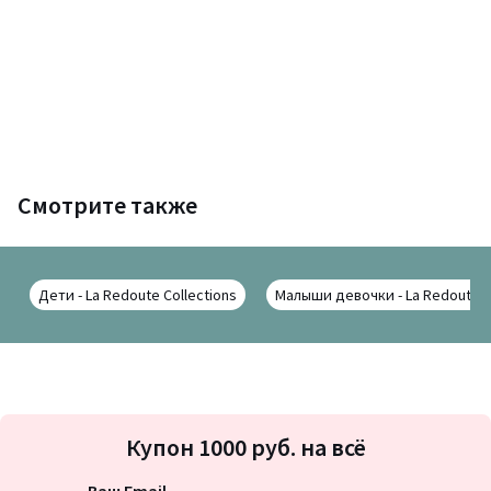
Смотрите также
Дети - La Redoute Collections
Малыши девочки - La Redoute C
Подписка
Купон 1000 руб. на всё
на
новости
Ваш Email