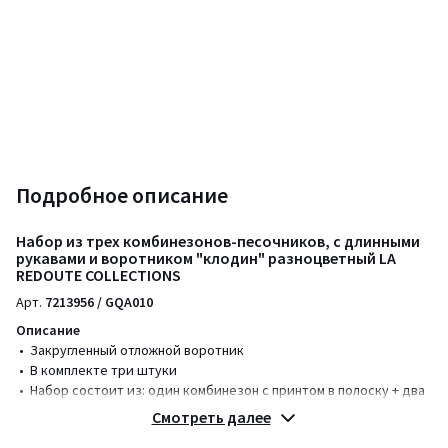
Подробное описание
Набор из трех комбинезонов-песочников, с длинными
рукавами и воротником "клодин" разноцветный LA
REDOUTE COLLECTIONS
Арт.
7213956 / GQA010
Описание
• Закругленный отложной воротник
• В комплекте три штуки
• Набор состоит из: один комбинезон с принтом в полоску + два
однотонных комбинезона с принтом на груди
Смотреть далее
• Длинные рукава с эластичными манжетами