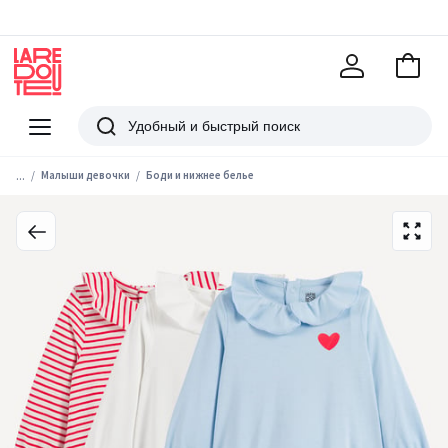
В
корзи
La
Redoute
Меню
Поиск
...
Малыши девочки
Боди и нижнее белье