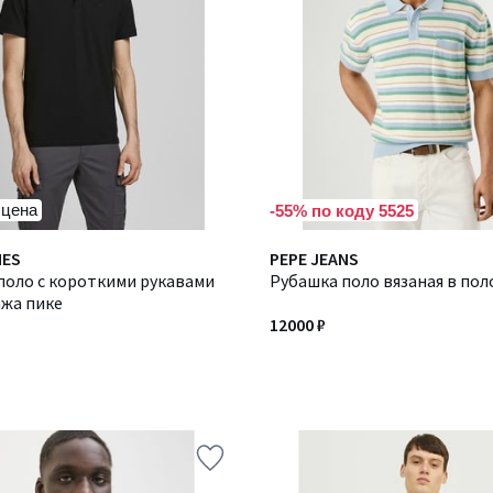
 цена
-55% по коду 5525
NES
PEPE JEANS
поло с короткими рукавами
Рубашка поло вязаная в пол
ажа пике
12000 ₽