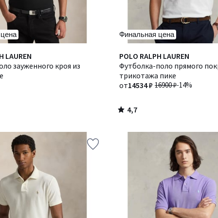
 цена
Финальная цена
4,7
H LAUREN
Количество
POLO RALPH LAUREN
/ 5
ло зауженного кроя из
цветов:
Футболка-поло прямого пок
е
4
трикотажа пике
от
14534 ₽
16900 ₽
-14%
4,7
/
5