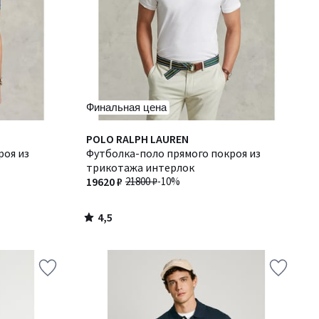
Финальная цена
4,5
POLO RALPH LAUREN
/ 5
роя из
Футболка-поло прямого покроя из
трикотажа интерлок
19620 ₽
21800 ₽
-10%
4,5
/
5