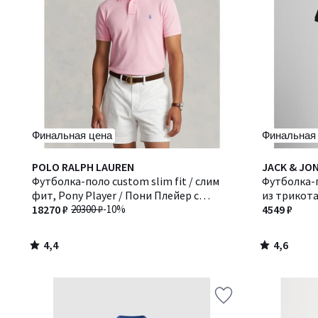
Финальная цена
Финальная
4,4
4,6
POLO RALPH LAUREN
JACK & JO
/ 5
/ 5
Футболка-поло custom slim fit / слим
Футболка-
фит, Pony Player / Пони Плейер с
из трикот
вышивкой
18270 ₽
20300 ₽
-10%
4549 ₽
4,4
4,6
/
/
5
5