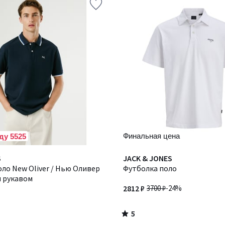
Финальная цена
ду 5525
5
S
JACK & JONES
/
ло New Oliver / Нью Оливер
Футболка поло
5
м рукавом
2812 ₽
3700 ₽
-24%
5
/