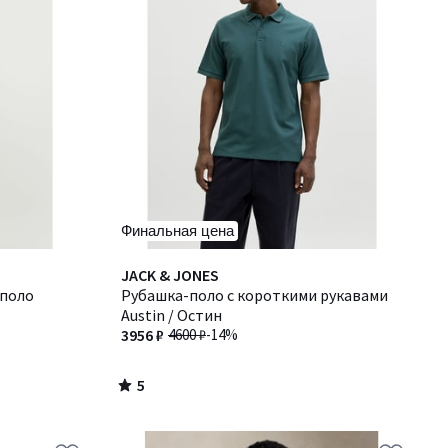
Финальная цена
5
JACK & JONES
/
 поло
Рубашка-поло с короткими рукавами
5
Austin / Остин
3956 ₽
4600 ₽
-14%
5
/
5