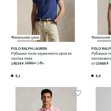
Финальная цена
Финальная
4,1
4,6
POLO RALPH LAUREN
Количество
POLO RALP
/ 5
/ 5
Рубашка-поло зауженного кроя из
цветов:
Рубашка-по
хлопка пике
2
хлопковог
14534 ₽
16900 ₽
-14%
от
15600 ₽
4,1
4,6
/
/
5
5