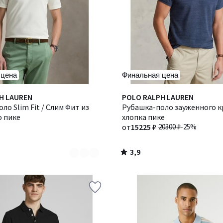
 цена
Финальная цена
3,9
H LAUREN
POLO RALPH LAUREN
/ 5
ло Slim Fit / Слим Фит из
Рубашка-поло зауженного к
о пике
хлопка пике
от
15225 ₽
20300 ₽
-25%
3,9
/
5