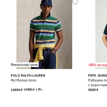
Финальная цена
-55% по ко
POLO RALPH LAUREN
PEPE JEAN
Футболка поло
Рубашка по
с коротки
16684 ₽
19400 ₽
-14%
9000 ₽