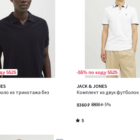
ду 5525
-55% по коду 5525
5
NES
JACK & JONES
/
оло из трикотажа без
Комплект из двух футболок
5
8360 ₽
8800 ₽
-5%
5
/
5