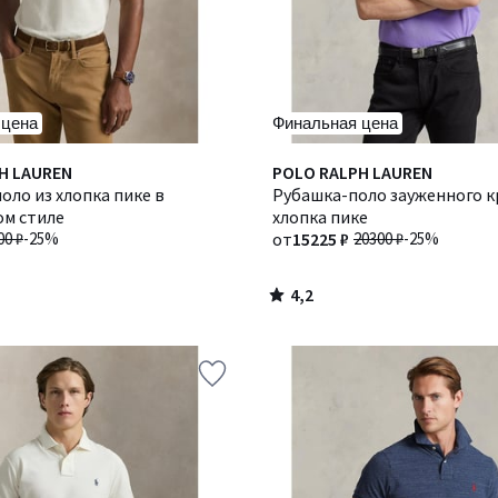
 цена
Финальная цена
4,2
H LAUREN
Количество
POLO RALPH LAUREN
/ 5
оло из хлопка пике в
цветов:
Рубашка-поло зауженного к
ом стиле
4
хлопка пике
00 ₽
-25%
от
15225 ₽
20300 ₽
-25%
4,2
/
5