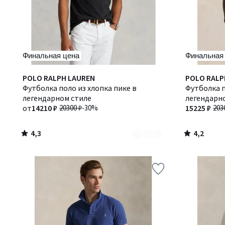
Финальная цена
Финальная
4,3
4,2
Количество
POLO RALPH LAUREN
POLO RALP
/ 5
/ 5
цветов:
Футболка поло из хлопка пике в
Футболка п
2
легендарном стиле
легендарн
от
14210 ₽
20300 ₽
-30%
15225 ₽
203
4,3
4,2
/
/
5
5