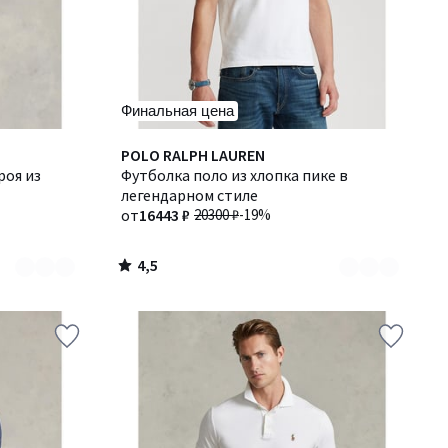
Финальная цена
4,5
Количество
POLO RALPH LAUREN
/ 5
роя из
цветов:
Футболка поло из хлопка пике в
4
легендарном стиле
от
16443 ₽
20300 ₽
-19%
4,5
/
5