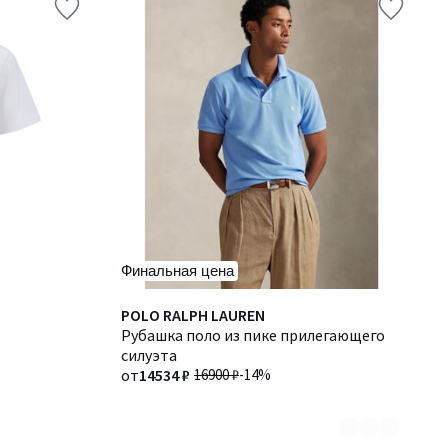
Финальная цена
Количество
POLO RALPH LAUREN
цветов:
Рубашка поло из пике прилегающего
2
силуэта
от
14534 ₽
16900 ₽
-14%