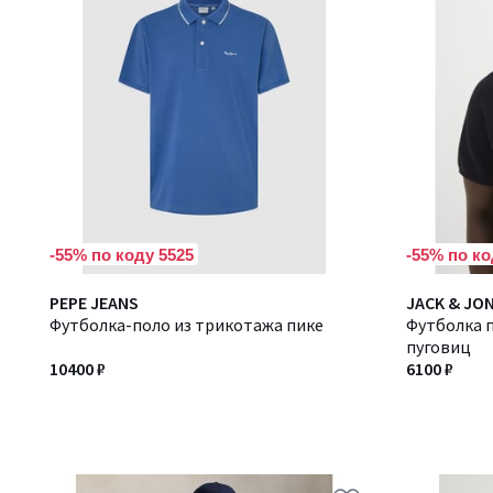
-55% по коду 5525
-55% по ко
PEPE JEANS
JACK & JO
Футболка-поло из трикотажа пике
Футболка п
пуговиц
10400 ₽
6100 ₽