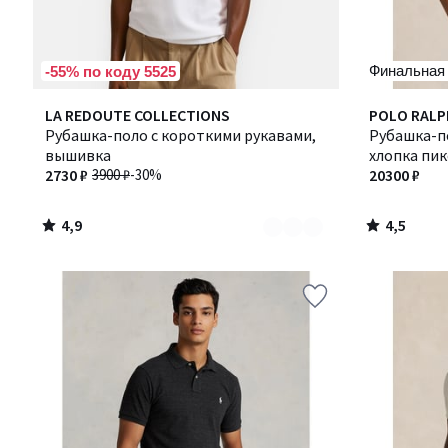
Финальная
-55% по коду 5525
4,9
4,5
Количество
LA REDOUTE COLLECTIONS
POLO RALP
/ 5
/ 5
цветов:
Рубашка-поло с короткими рукавами,
Рубашка-по
2
вышивка
хлопка пик
2730 ₽
3900 ₽
-30%
20300 ₽
4,9
4,5
/
/
5
5