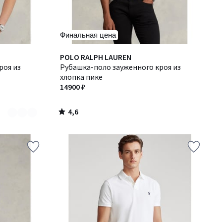
Финальная цена
4,6
POLO RALPH LAUREN
/ 5
роя из
Рубашка-поло зауженного кроя из
хлопка пике
14900 ₽
4,6
/
5