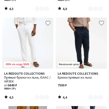
5400 ₽
-35%
9000 ₽
-20%
4,5
4,8
/
/
5
5
-55% по коду 5525
Финальная цена
4,5
4,4
LA REDOUTE COLLECTIONS
LA REDOUTE COLLECTIONS
Количество
Количество
/ 5
/ 5
Прямые брюки из льна, ISAAC /
Брюки прямые из льна
цветов:
цветов:
АЙЗЕК
5
3
от
6840 ₽
7500 ₽
9000 ₽
-24%
4,5
4,4
/
/
5
5