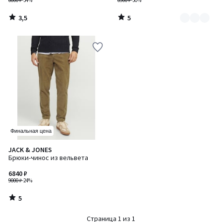
6000 ₽
-34%
6900 ₽
-30%
3,5
5
/
/
5
5
Финальная цена
5
JACK & JONES
/
Брюки-чинос из вельвета
5
6840 ₽
9000 ₽
-24%
5
/
5
Страница 1 из 1