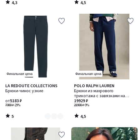
4,3
4,5
/
/
5
5
Финальная цена
Финальная цена
5
4,5
LA REDOUTE COLLECTIONS
POLO RALPH LAUREN
Количество
/
/ 5
Брюки-чинос узкие
Брюки из махрового
цветов:
5
трикотажа с завязками на
2
от
5183 ₽
талии
19929 ₽
7300 ₽
-29%
21900 ₽
-9%
5
4,5
/
/
5
5
-