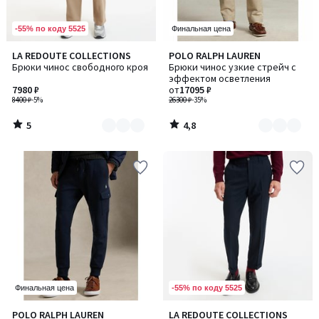
-55% по коду 5525
Финальная цена
5
4,8
LA REDOUTE COLLECTIONS
POLO RALPH LAUREN
Количество
Количество
/
/ 5
Брюки чинос свободного кроя
Брюки чинос узкие стрейч с
цветов:
цветов:
5
эффектом осветления
2
2
7980 ₽
от
17095 ₽
8400 ₽
-5%
26300 ₽
-35%
5
4,8
/
/
5
5
-55% по коду 5525
Финальная цена
4,2
POLO RALPH LAUREN
LA REDOUTE COLLECTIONS