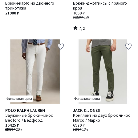
/ 5
Брюки-карго из двойного
Брюки-джоггинсы с прямого
трикотажа
кроя
21900 ₽
7650 ₽
10200 ₽
-25%
4,2
/
5
Финальная цена
Финальная цена
4,3
4,5
POLO RALPH LAUREN
JACK & JONES
/ 5
/ 5
Зауженные брюки-чинос
Комплект из двух брюк чинос
Bedford / Бедфорд
Marco / Марко
16425 ₽
6970 ₽
21900 ₽
-25%
8200 ₽
-15%