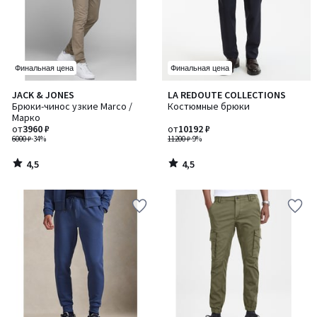
Финальная цена
Финальная цена
4,5
4,5
JACK & JONES
LA REDOUTE COLLECTIONS
/ 5
/ 5
Брюки-чинос узкие Marco /
Костюмные брюки
Марко
от
3960 ₽
от
10192 ₽
6000 ₽
-34%
11200 ₽
-9%
4,5
4,5
/
/
5
5