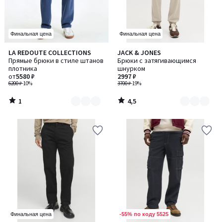
Финальная цена
Финальная цена
1
4,5
LA REDOUTE COLLECTIONS
JACK & JONES
Количество
Количество
/
/ 5
Прямые брюки в стиле штанов
Брюки с затягивающимся
цветов:
цветов:
5
плотника
шнурком
2
2
от
5580 ₽
2997 ₽
6200 ₽
-10%
3700 ₽
-19%
1
4,5
/
/
5
5
-55% по коду 5525
Финальная цена