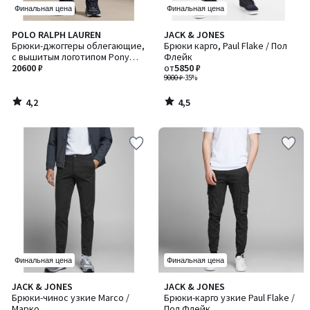
Финальная цена
Финальная цена
4,2
4,5
POLO RALPH LAUREN
JACK & JONES
/ 5
/ 5
Брюки-джоггеры облегающие,
Брюки карго, Paul Flake / Пол
с вышитым логотипом Pony
Флейк
Player / Пони Плейер
20600 ₽
от
5850 ₽
9000 ₽
-35%
4,2
4,5
/
/
5
5
Финальная цена
Финальная цена
4,5
4,4
JACK & JONES
JACK & JONES
/ 5
/ 5
Брюки-чинос узкие Marco /
Брюки-карго узкие Paul Flake /
Марко
Пол Флейк