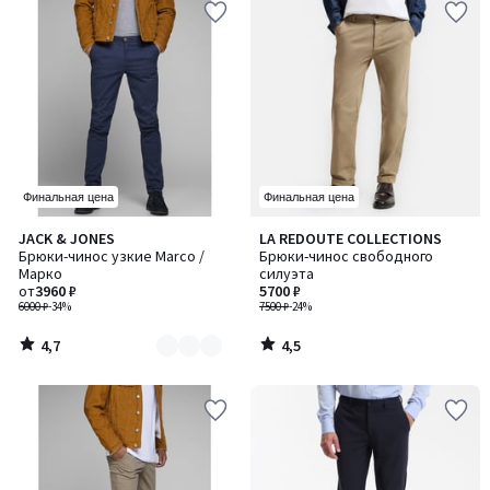
Финальная цена
Финальная цена
4,7
4,5
JACK & JONES
LA REDOUTE COLLECTIONS
Количество
/ 5
/ 5
Брюки-чинос узкие Marco /
Брюки-чинос свободного
цветов:
Марко
силуэта
2
от
3960 ₽
5700 ₽
6000 ₽
-34%
7500 ₽
-24%
4,7
4,5
/
/
5
5