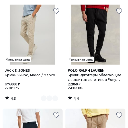
5
5
Финальная цена
Финальная цена
4,3
4,4
JACK & JONES
POLO RALPH LAUREN
Количество
/ 5
/ 5
Брюки чинос, Marco / Марко
Брюки-джоггеры облегающие,
цветов:
с вышитым логотипом Pony
3
от
6000 ₽
Player
22860 ₽
7500 ₽
-20%
25400 ₽
-10%
4,3
4,4
/
/
5
5