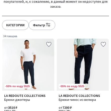
покупателей, и, к сожалению, в данный момент он недоступен для
gauche
droite
заказа.
КАТЕГОРИИ
Фильтр
34 товаров
-55% по коду 5525
-55% по коду 5525
4,5
4,8
LA REDOUTE COLLECTIONS
LA REDOUTE COLLECTIONS
Количество
Количество
/ 5
/ 5
Брюки джоггеры
Брюки-чинос из велюра
цветов:
цветов:
3
3
от
3510 ₽
от
7200 ₽