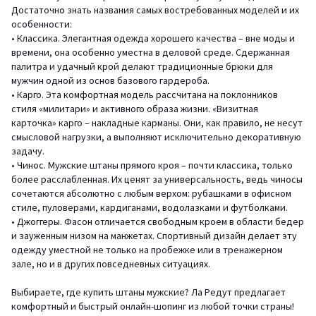
Достаточно знать названия самых востребованных моделей и их
особенности:
• Классика. Элегантная одежда хорошего качества – вне моды и
времени, она особенно уместна в деловой среде. Сдержанная
палитра и удачный крой делают традиционные брюки для
мужчин одной из основ базового гардероба.
• Карго. Эта комфортная модель рассчитана на поклонников
стиля «милитари» и активного образа жизни. «Визитная
карточка» карго – накладные карманы. Они, как правило, не несут
смысловой нагрузки, а выполняют исключительно декоративную
задачу.
• Чинос. Мужские штаны прямого кроя – почти классика, только
более расслабленная. Их ценят за универсальность, ведь чиносы
сочетаются абсолютно с любым верхом: рубашками в офисном
стиле, пуловерами, кардиганами, водолазками и футболками.
• Джоггеры. Фасон отличается свободным кроем в области бедер
и зауженным низом на манжетах. Спортивный дизайн делает эту
одежду уместной не только на пробежке или в тренажерном
зале, но и в других повседневных ситуациях.
Выбираете, где купить штаны мужские? Ла Редут предлагает
комфортный и быстрый онлайн-шопинг из любой точки страны!