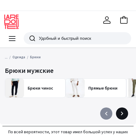
В
корзи
La
Redoute
Меню
Поиск
...
Одежда
Брюки
Брюки мужские
Брюки чинос
Прямые брюки
Précédent
Suivant
-
-
défiler
défiler
По всей вероятности, этот товар имел большой успех у наших
à
à