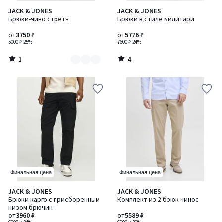
1
4
JACK & JONES
JACK & JONES
Количество
/
/
Брюки-чино стретч
Брюки в стиле милитари
цветов:
5
5
2
от
3750 ₽
от
5776 ₽
5000 ₽
-25%
7600 ₽
-24%
1
4
/
/
5
5
Финальная цена
Финальная цена
3,5
5
JACK & JONES
JACK & JONES
Количество
/ 5
/
Брюки карго с присборенным
Комплект из 2 брюк чинос
цветов:
5
низом брючин
2
от
3960 ₽
от
5589 ₽