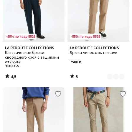
-55% по коду 5525
-55% по коду 5525
4,5
5
LA REDOUTE COLLECTIONS
LA REDOUTE COLLECTIONS
Количество
/ 5
/
Классические брюки
Брюки-чинос с вытачками
цветов:
5
свободного кроя с защипами
2
от
7650 ₽
7500 ₽
9000 ₽
-15%
4,5
5
/
/
5
5