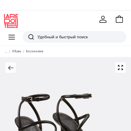
В
корзи
La
Redoute
Меню
Поиск
...
Обувь
Босоножки