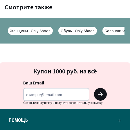
Смотрите также
Женщины - Only Shoes
Обувь - Only Shoes
Босоножки - 
Подписка
Купон 1000 руб. на всё
на
новости
Ваш Email
OK
Оставьте вашу почту и получите дополнительную скидку
ПОМОЩЬ