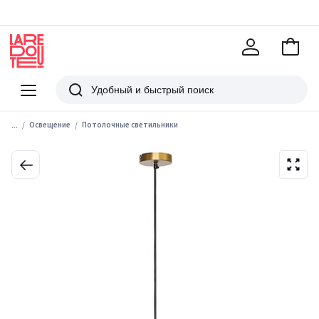
В
корзи
La
Redoute
Меню
Поиск
...
Освещение
Потолочные светильники