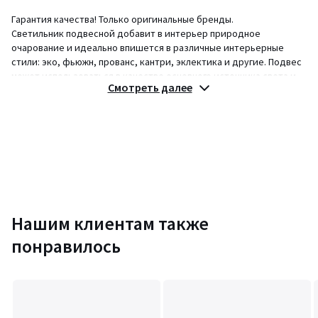
Гарантия качества! Только оригинальные бренды.
Светильник подвесной добавит в интерьер природное
очарование и идеально впишется в различные интерьерные
стили: эко, фьюжн, прованс, кантри, эклектика и другие. Подвес
может использоваться в качестве основного источника света и
Смотреть далее
для создания оригинальных световых сценариев.
Описание
• Необычный плафон из джутовой ткани, напоминающий цветок.
• Прочное основание из железа.
• Распространенный тип цоколя Е27, который подходит для
большинства ламп.
• Нейтральное цветовое решение.
Размеры
Нашим клиентам также
• Диаметр: 79 см.
понравилось
• Длина провода: 1 м.
Характеристики
• Материалы: джут, железо.
• Цвет: бежевый.
• Тип цоколя: Е27.