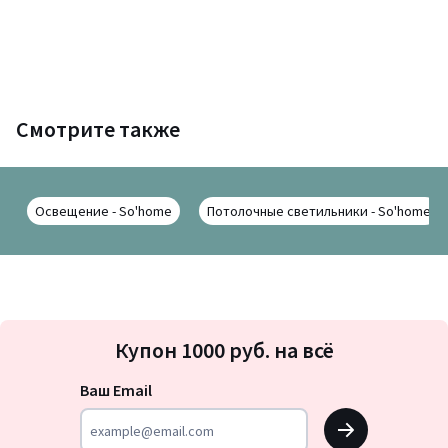
Смотрите также
Освещение - So'home
Потолочные светильники - So'home
Подписка
Купон 1000 руб. на всё
на
новости
Ваш Email
OK