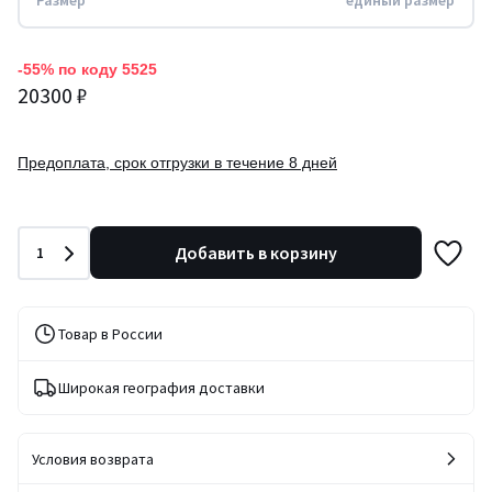
Размер
единый размер
-55% по коду 5525
20300 ₽
Предоплата, срок отгрузки в течение 8 дней
Количество
Добавить в корзину
1
Товар в России
Широкая география доставки
Условия возврата