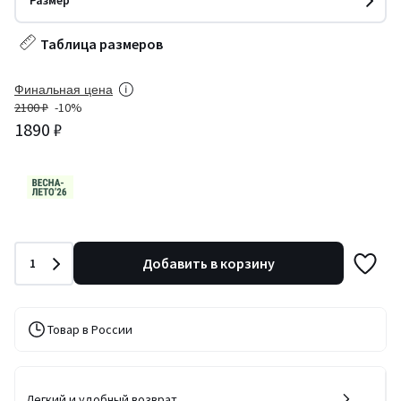
Размер
Таблица размеров
Финальная цена
2100 ₽
-10%
1890 ₽
Количество
Добавить в корзину
1
Товар в России
Легкий и удобный возврат