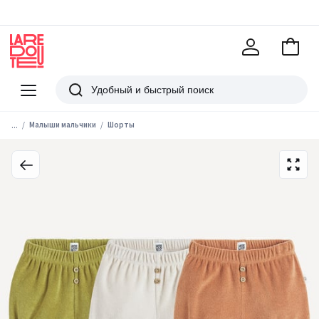
В
корзи
La
Redoute
Меню
Поиск
...
Малыши мальчики
Шорты