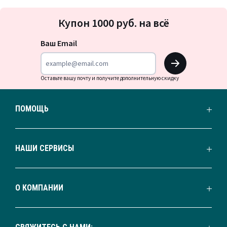
Подписка
Купон 1000 руб. на всё
на
новости
Ваш Email
OK
Оставьте вашу почту и получите дополнительную скидку
ПОМОЩЬ
НАШИ СЕРВИСЫ
О КОМПАНИИ