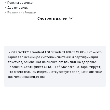
• Пояс на резинке
• Две пуговицы
• Резинка на бедрах
• Комплект из трех однотонных шорт
Смотреть далее
• Из махровой ткани
Состав и уход
• 80% хлопок, 20% полиэстер
• Машинная стирка при 40 °С
• Гладить при низкой температуре, отбеливание запрещено
• Машинная сушка на умеренном режиме
•
OEKO-TEX® Standard 100
. Standard 100 от OEKO-TEX® — это
• Химчистка запрещена
единая во всем мире система испытаний и сертификации
текстиля, основанная на оценке его влияния на здоровье
человека. Сертификат OEKO-TEX® Standard 100 гарантирует,
что в текстильном изделии отсутствуют вредные и опасные
для человека вещества.
Цвета
Разноцветный
Размеры
1 год - 74 см, 1 мес. - 54 см, 2 года - 86 см, 3 года - 94 см,
3 мес. - 60 см, 6 мес. - 67 см, 9 мес. - 71 см, 18 мес. - 81 см