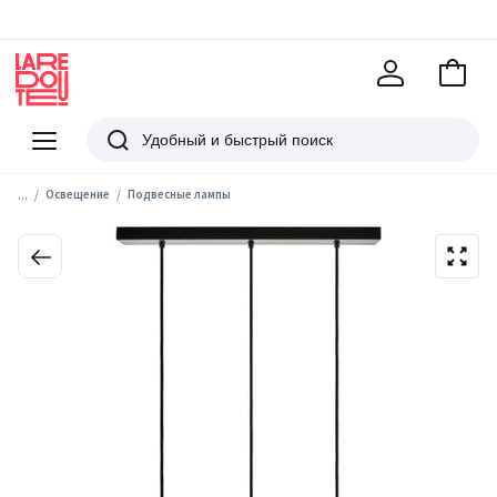
В
корзи
La
Redoute
Меню
Поиск
...
Освещение
Подвесные лампы