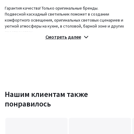
Гарантия качества! Только оригинальные бренды.
Подвесной каскадный светильник поможет в создании
комфортного освещения, оригинальных световых сценариев и
уютной атмосферы на кухне, в столовой, барной зоне и других
пространствах.
Смотреть далее
Описание
:
• Каскадный светильник идеально подходит в качестве
акцентного элемента интерьера.
• Размещение подвесов на разных уровнях обеспечивает
красивый визуальный эффект и равномерное распределение
света.
• Нейтральное цветовое решение и минималистичный дизайн
позволяют вписать модель в различные варианты оформления.
• Плафоны из затемненного стекла приглушают свет от ламп,
Нашим клиентам также
создавая в помещении комфортное освещение.
понравилось
Материалы: стекло, железо
Цвет: сливовый/зеленый/серый
Размеры
:
• 65х18х150 см