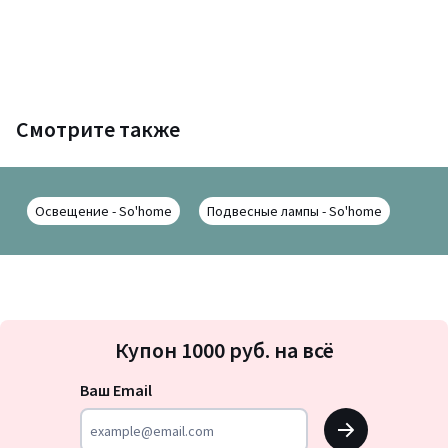
Смотрите также
Освещение - So'home
Подвесные лампы - So'home
Подписка
Купон 1000 руб. на всё
на
новости
Ваш Email
OK