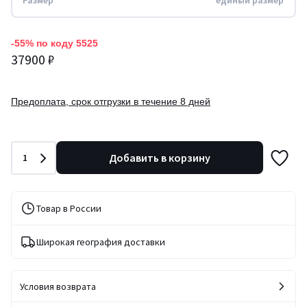
Размер
единый размер
-55% по коду 5525
37900 ₽
Предоплата, срок отгрузки в течение 8 дней
Количество
Добавить в корзину
1
Товар в России
Широкая география доставки
Условия возврата