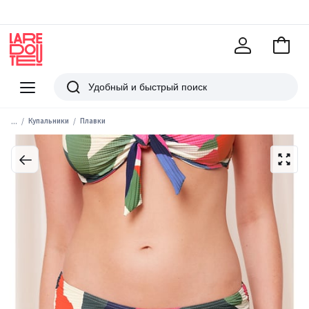
В
корзи
La
Redoute
Меню
Поиск
...
Купальники
Плавки