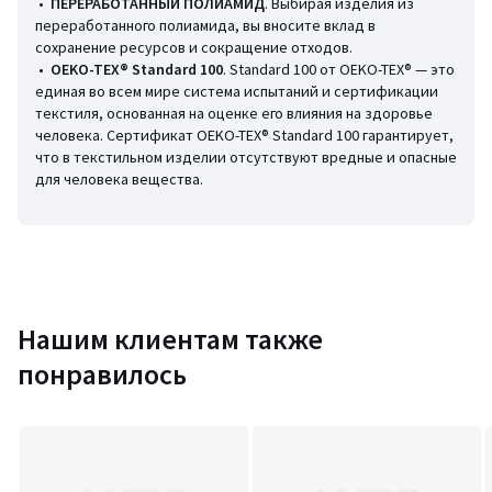
•
ПЕРЕРАБОТАННЫЙ ПОЛИАМИД
. Выбирая изделия из
Состав и уход
переработанного полиамида, вы вносите вклад в
• 85% полиамид, 15% эластан
сохранение ресурсов и сокращение отходов.
• Переработанный полиамид минимум на 50%
•
OEKO-TEX® Standard 100
. Standard 100 от OEKO-TEX® — это
• Следуйте рекомендациям по уходу, указанным на этикетке
единая во всем мире система испытаний и сертификации
изделия
текстиля, основанная на оценке его влияния на здоровье
человека. Сертификат OEKO-TEX® Standard 100 гарантирует,
что в текстильном изделии отсутствуют вредные и опасные
для человека вещества.
Цвета
Рисунок Разноцветный
Размеры
44 (FR) - 50 (RUS), 46 (FR) - 52 (RUS), 48 (FR) - 54 (RUS)
Нашим клиентам также
понравилось