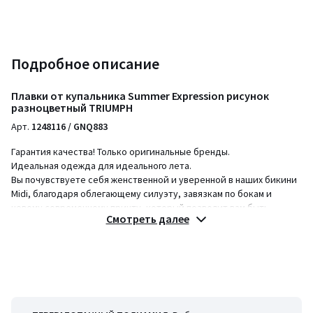
Подробное описание
Плавки от купальника Summer Expression рисунок
разноцветный TRIUMPH
Арт.
1248116 / GNQ883
Гарантия качества! Только оригинальные бренды.
Идеальная одежда для идеального лета.
Вы почувствуете себя женственной и уверенной в наших бикини
Midi, благодаря облегающему силуэту, завязкам по бокам и
новому современному принту, который позволит вам быть
Смотреть далее
готовой ко всему.
Описание
• Низ от купальника
• Трусы-слипы
• С принтом