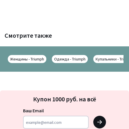
Смотрите также
Женщины - Triumph
Одежда - Triumph
Купальники - Triu
Подписка
Купон 1000 руб. на всё
на
новости
Ваш Email
OK