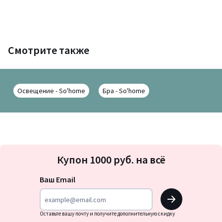
Смотрите также
Освещение - So'home
Бра - So'home
Подписка
Купон 1000 руб. на всё
на
новости
Ваш Email
OK
Оставьте вашу почту и получите дополнительную скидку