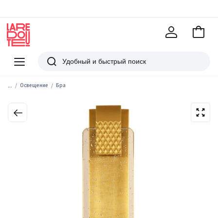
В
корзи
La
Redoute
Меню
Поиск
...
Освещение
Бра