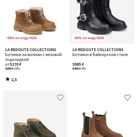
-55% по коду 5525
-55% по коду 5525
2,5
LA REDOUTE COLLECTIONS
LA REDOUTE COLLECTIONS
/ 5
Ботинки на молнии с меховой
Ботинки в байкерском стиле
подкладкой
от
5270 ₽
5985 ₽
6200 ₽
-15%
6300 ₽
-5%
2,5
/
5