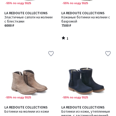
-55% по коду 5525
-55% по коду 5525
1
LA REDOUTE COLLECTIONS
LA REDOUTE COLLECTIONS
/
Эластичные сапоги на молнии
Кожаные ботинки на молнии с
5
с блестками
бахромой
6000 ₽
7500 ₽
1
/
5
-55% по коду 5525
-55% по коду 5525
LA REDOUTE COLLECTIONS
LA REDOUTE COLLECTIONS
Ботинки на молнии из кожи
Ботинки из кожи, утепленные
мехом, с застежкой-молнией