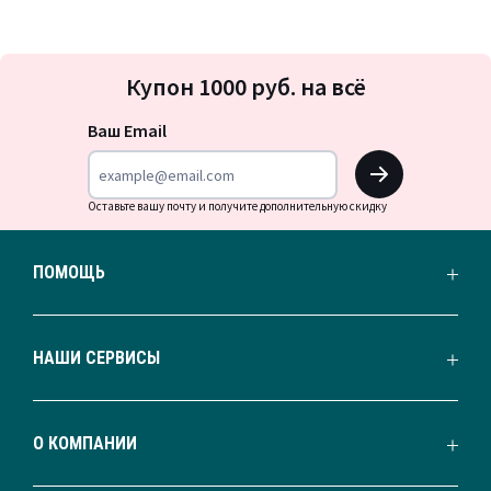
Подписка
Купон 1000 руб. на всё
на
новости
Ваш Email
OK
Оставьте вашу почту и получите дополнительную скидку
ПОМОЩЬ
НАШИ СЕРВИСЫ
О КОМПАНИИ