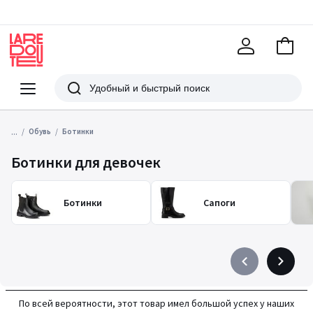
В
корзи
La
Redoute
Меню
Поиск
...
Обувь
Ботинки
Ботинки для девочек
Ботинки
Сапоги
Précédent
Suivant
-
-
défiler
défiler
По всей вероятности, этот товар имел большой успех у наших
à
à