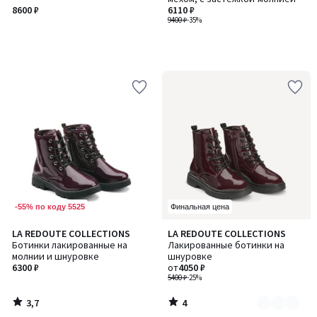
8600 ₽
6110 ₽
9400 ₽
-35%
-55% по коду 5525
Финальная цена
3,7
4
LA REDOUTE COLLECTIONS
LA REDOUTE COLLECTIONS
Количество
/ 5
/
Ботинки лакированные на
Лакированные ботинки на
цветов:
5
молнии и шнуровке
шнуровке
3
6300 ₽
от
4050 ₽
5400 ₽
-25%
3,7
4
/
/