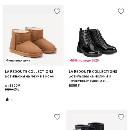
5
5
-55% по коду 5525
Финальная цена
1
LA REDOUTE COLLECTIONS
LA REDOUTE COLLECTIONS
/
Ботильоны на меху из кожи
Ботильоны на молнии и
5
кружевные сапоги с
от
3900 ₽
блестками
6300 ₽
6000 ₽
-35%
1
/
5