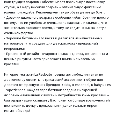
конструкция подошвы обеспечивает правильную постановку
ступни, а в меру высокий подъем – оптимальную фиксацию
голени при ходьбе. Рекомендуем такую обувь детям до 6 лет.
• Девочки школьного возраста особенно любят ботинки просто
потому, что им удобно: их очень легко надевать и снимать, что
значительно экономит время, к тому же ходить в них зачастую
очень комфортно.
• Хорошие ботинки мало весят и делаются из качественных
материалов, что создает для детских ножек прекрасный
микроклимат.
• Прелестный дизайн – очаровательная отделка, яркие цвета и
нежные рисунки часто привлекают внимание маленьких
красавиц.
Интернет-магазин La Redoute предлагает любящим мамам по
достоинству оценить потрясающий ассортимент обуви для
девочек от французских брендов R kids, R essentiel, R baby и Les
Tropeziennes. Каждая пара ботинок создана с искренней
любовью и вниманием к вкусам и потребностям юных красавиц –
благодаря нашим скидкам у Вас появится больше возможностей
познакомить дочку с прекрасным и удивительным миром
истинной моды!