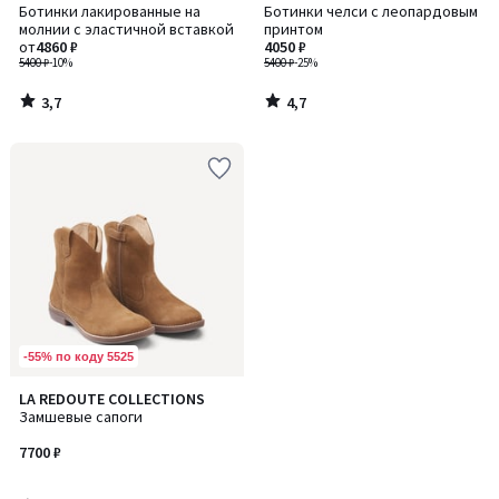
/ 5
/ 5
Ботинки лакированные на
Ботинки челси с леопардовым
молнии с эластичной вставкой
принтом
от
4860 ₽
4050 ₽
5400 ₽
-10%
5400 ₽
-25%
3,7
4,7
/
/
5
5
-55% по коду 5525
5
LA REDOUTE COLLECTIONS
/
Замшевые сапоги
5
7700 ₽