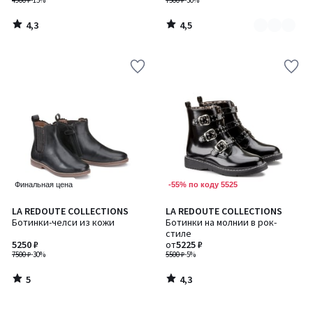
4900 ₽
-15%
7500 ₽
-30%
4,3
4,5
/
/
5
5
-55% по коду 5525
Финальная цена
5
4,3
LA REDOUTE COLLECTIONS
LA REDOUTE COLLECTIONS
/
/ 5
Ботинки-челси из кожи
Ботинки на молнии в рок-
5
стиле
5250 ₽
от
5225 ₽
7500 ₽
-30%
5500 ₽
-5%
5
4,3
/
/
5
5