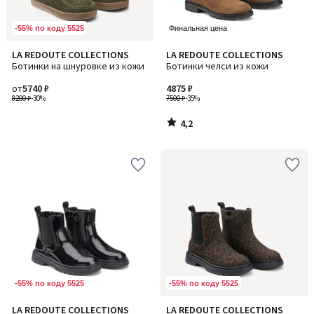
-55% по коду 5525
Финальная цена
4,2
LA REDOUTE COLLECTIONS
LA REDOUTE COLLECTIONS
/ 5
Ботинки на шнуровке из кожи
Ботинки челси из кожи
от
5740 ₽
4875 ₽
8200 ₽
-30%
7500 ₽
-35%
4,2
/
5
-55% по коду 5525
-55% по коду 5525
3,7
4,7
LA REDOUTE COLLECTIONS
LA REDOUTE COLLECTIONS