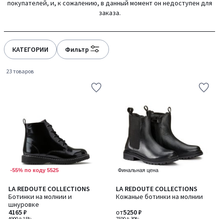
покупателей, и, к сожалению, в данный момент он недоступен для
gauche
droite
заказа.
КАТЕГОРИИ
Фильтр
23 товаров
-55% по коду 5525
Финальная цена
4,3
4,5
LA REDOUTE COLLECTIONS
LA REDOUTE COLLECTIONS
Количество
/ 5
/ 5
Ботинки на молнии и
Кожаные ботинки на молнии
цветов:
шнуровке
2
4165 ₽
от
5250 ₽