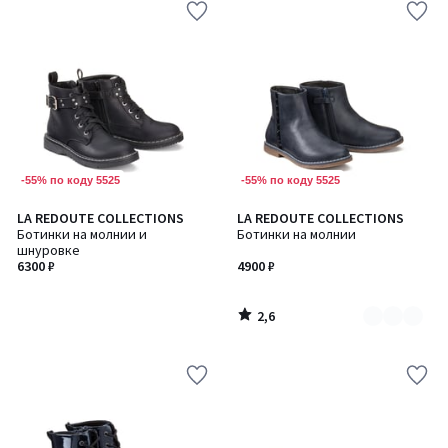
-55% по коду 5525
-55% по коду 5525
2,6
LA REDOUTE COLLECTIONS
LA REDOUTE COLLECTIONS
Количество
/ 5
Ботинки на молнии и
Ботинки на молнии
цветов:
шнуровке
2
6300 ₽
4900 ₽
2,6
/
5