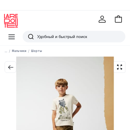
В
корзи
La
Redoute
Меню
Поиск
...
Мальчики
Шорты