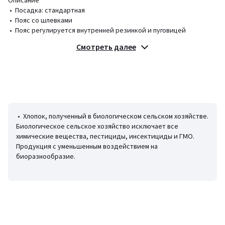
• Посадка: стандартная
• Пояс со шлевками
• Пояс регулируется внутренней резинкой и пуговицей
• Застежка на молнию
Смотреть далее
• Два кармана спереди
• Два кармана с клапанами по бокам
• Два прорезных кармана сзади
Состав и уход
• 98% хлопок, 2% эластан
• Следуйте рекомендациям по уходу, указанным на этикетке
• Хлопок, полученный в биологическом сельском хозяйстве.
изделия
Биологическое сельское хозяйство исключает все
химические вещества, пестициды, инсектициды и ГМО.
Продукция с уменьшенным воздействием на
биоразнообразие.
Цвета
Каштановый
Размеры
10 лет - 138 см