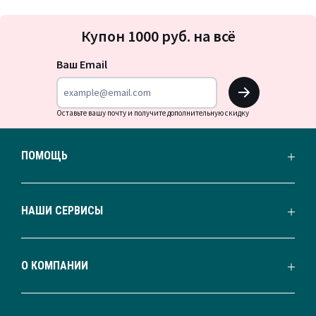
Подписка
Купон 1000 руб. на всё
на
новости
Ваш Email
OK
Оставьте вашу почту и получите дополнительную скидку
ПОМОЩЬ
НАШИ СЕРВИСЫ
О КОМПАНИИ