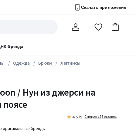
Скачать приложение
Перейти
В
Мой
в
корзину
счет
список
ДНК бренда
избранного
ны
Одежда
Брюки
Леггинсы
oon / Нун из джерси на
 поясе
4,5
/5
Смотреть 26 отзывов
ко оригинальные бренды.