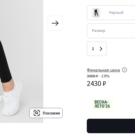
Черный
Размер
Количество
1
Финальная цена
3000 ₽
-19%
2430 ₽
Похожие