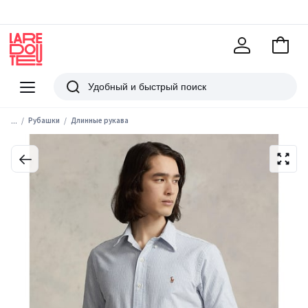
В
корзи
La
Redoute
Меню
Поиск
...
Рубашки
Длинные рукава