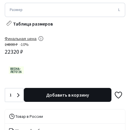
Размер
L
Таблица размеров
Финальная цена
24800 ₽
-10%
22320 ₽
Количество
Добавить в корзину
1
Товар в России