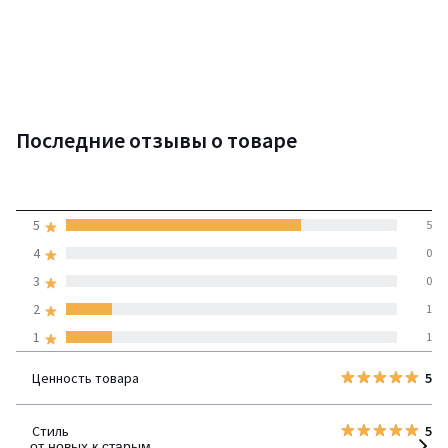
Последние отзывы о товаре
4
5
5
(7 отзывов)
средняя оценка
4
0
покупателей по всем
3
0
странам
2
1
1
1
100% проверенные отзывы,
Инициативы LaRedoute
Ценность товара
5
детализация
Стиль
5
от новых к старым