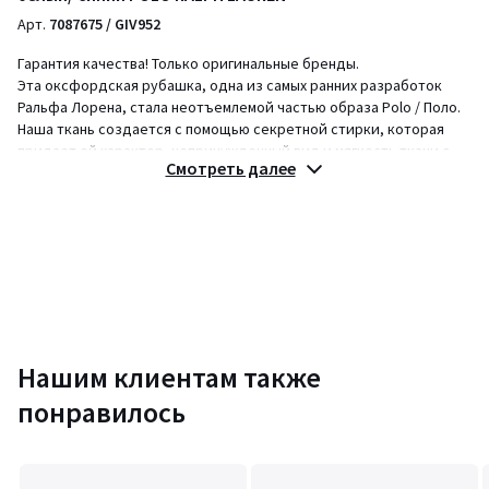
Арт.
7087675 / GIV952
Гарантия качества! Только оригинальные бренды.
Эта оксфордская рубашка, одна из самых ранних разработок
Ральфа Лорена, стала неотъемлемой частью образа Polo / Поло.
Наша ткань создается с помощью секретной стирки, которая
придает ей характер, непринужденный вид и мягкость ткани с
Смотреть далее
набивной основой. Помимо деталей в стиле преппи, эта модель
предлагает повседневный образ с превосходным "мятым
эффектом". M. Lauren / Лорен продолжает расширять коллекцию
своих культовых рубашек, включая эту версию с вышитым
изображением нашего фирменного пони. Custom Fit : Силуэт -
средний, между классическим и зауженным кроем. Облегающий
в талии.
Описание
• Длинные рукава с манжетами на пуговицах.
Нашим клиентам также
• Прямой покрой
понравилось
• Классический воротник
• В полоску
• Воротник с уголками на пуговицах
• Застежка на пуговицы.