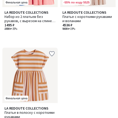
-55% по коду 5525
Финальная цена
LA REDOUTE COLLECTIONS
LA REDOUTE COLLECTIONS
Набор из 2 платьев без
Платье с короткими рукавами
рукавов, с вырезом на спине
и воланами
«борцовка»
1495 ₽
4536 ₽
2300 ₽
-35%
5600 ₽
-19%
Финальная цена
5
LA REDOUTE COLLECTIONS
/
Платье в полоску с короткими
5
рукавами