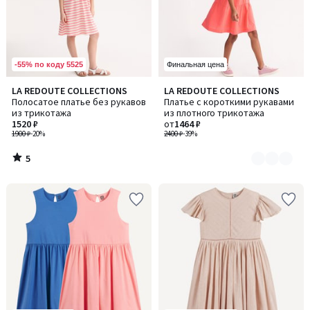
-55% по коду 5525
Финальная цена
5
LA REDOUTE COLLECTIONS
LA REDOUTE COLLECTIONS
Количество
/
Полосатое платье без рукавов
Платье с короткими рукавами
цветов:
5
из трикотажа
из плотного трикотажа
2
1520 ₽
от
1464 ₽
1900 ₽
-20%
2400 ₽
-39%
5
/
5