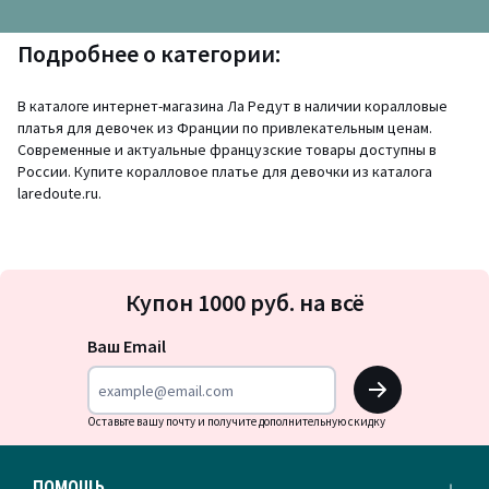
Подробнее о категории:
В каталоге интернет-магазина Ла Редут в наличии коралловые
платья для девочек из Франции по привлекательным ценам.
Современные и актуальные французские товары доступны в
России. Купите коралловое платье для девочки из каталога
laredoute.ru.
Подписка
Купон 1000 руб. на всё
на
новости
Ваш Email
OK
Оставьте вашу почту и получите дополнительную скидку
ПОМОЩЬ