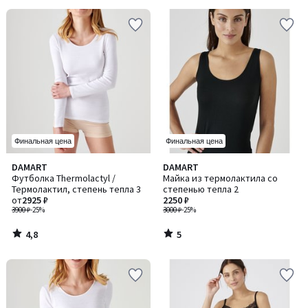
Финальная цена
Финальная цена
4,8
5
DAMART
DAMART
/ 5
/
Футболка Thermolactyl /
Майка из термолактила со
5
Термолактил, степень тепла 3
степенью тепла 2
от
2925 ₽
2250 ₽
3900 ₽
-25%
3000 ₽
-25%
4,8
5
/
/
5
5