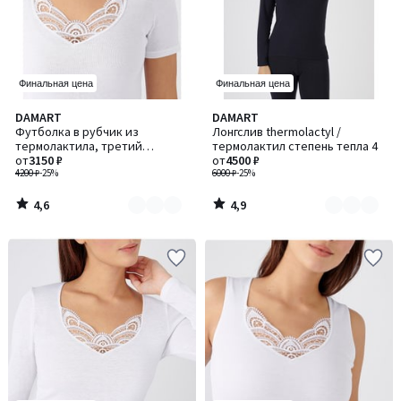
Финальная цена
Финальная цена
4,6
4,9
DAMART
DAMART
Количество
Количество
/ 5
/ 5
Футболка в рубчик из
Лонгслив thermolactyl /
цветов:
цветов:
термолактила, третий
термолактил степень тепла 4
2
2
уровень
от
3150 ₽
от
4500 ₽
4200 ₽
-25%
6000 ₽
-25%
4,6
4,9
/
/
5
5