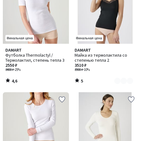
Финальная цена
Финальная цена
4,6
5
DAMART
DAMART
Количество
/ 5
/
Футболка Thermolactyl /
Майка из термолактила со
цветов:
5
Термолактил, степень тепла 3
степенью тепла 2
2
2550 ₽
3510 ₽
3400 ₽
-25%
3900 ₽
-10%
4,6
5
/
/
5
5