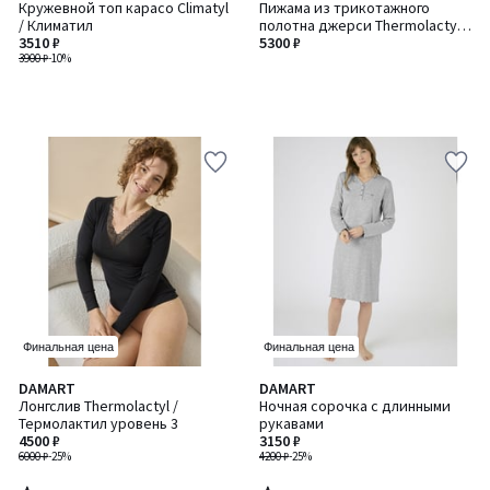
Кружевной топ карасо Climatyl
Пижама из трикотажного
/ Климатил
полотна джерси Thermolactyl /
3510 ₽
Термолактил
5300 ₽
3900 ₽
-10%
Финальная цена
Финальная цена
4
4,5
DAMART
DAMART
/
/ 5
Лонгслив Thermolactyl /
Ночная сорочка с длинными
5
Термолактил уровень 3
рукавами
4500 ₽
3150 ₽
6000 ₽
-25%
4200 ₽
-25%