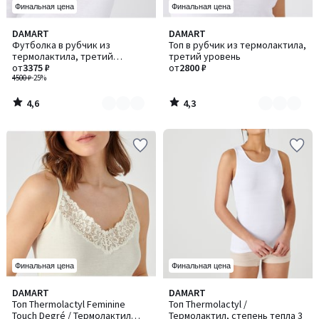
Финальная цена
Финальная цена
4,6
4,3
DAMART
DAMART
Количество
Количество
/ 5
/ 5
Футболка в рубчик из
Топ в рубчик из термолактила,
цветов:
цветов:
термолактила, третий
третий уровень
3
3
уровень
от
3375 ₽
от
2800 ₽
4500 ₽
-25%
4,6
4,3
/
/
5
5
Финальная цена
Финальная цена
4,9
4,8
DAMART
DAMART
Количество
Количество
/ 5
/ 5
Топ Thermolactyl Feminine
Топ Thermolactyl /
цветов:
цветов:
Touch Degré / Термолактил
Термолактил, степень тепла 3