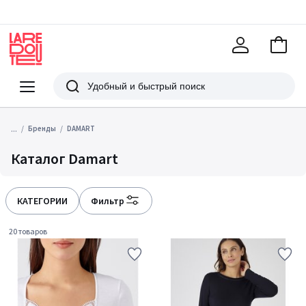
В
корзи
La
Redoute
Меню
Поиск
...
Бренды
DAMART
Каталог Damart
КАТЕГОРИИ
Фильтр
20 товаров