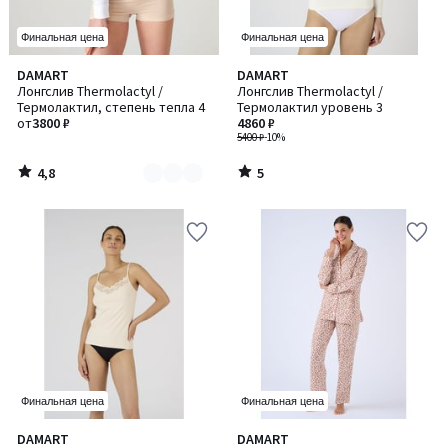
Финальная цена
Финальная цена
4,8
5
DAMART
DAMART
Количество
/ 5
/
Лонгслив Thermolactyl /
Лонгслив Thermolactyl /
цветов:
5
Термолактил, степень тепла 4
Термолактил уровень 3
2
от
3800 ₽
4860 ₽
5400 ₽
-10%
4,8
5
/
/
5
5
Финальная цена
Финальная цена
DAMART
DAMART