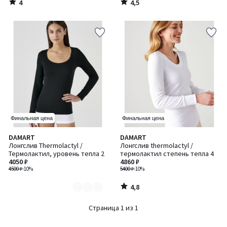
4
4,5
/
/
5
5
Финальная цена
Финальная цена
4,8
DAMART
DAMART
Количество
/ 5
Лонгслив Thermolactyl /
Лонгслив thermolactyl /
цветов:
Термолактил, уровень тепла 2
термолактил степень тепла 4
2
4050 ₽
4860 ₽
4500 ₽
-10%
5400 ₽
-10%
4,8
/
5
Страница 1 из 1