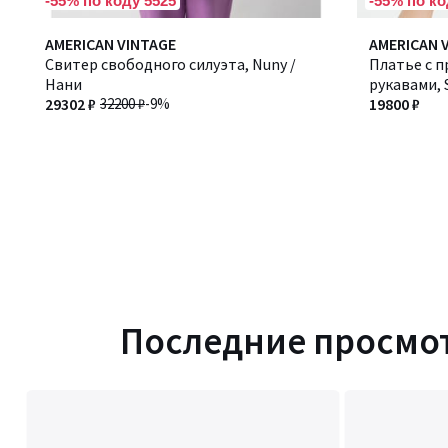
-55% по коду 5525
-55% по ко
AMERICAN VINTAGE
AMERICAN 
Свитер свободного силуэта, Nuny /
Платье с 
Нани
рукавами,
29302 ₽
32200 ₽
-9%
19800 ₽
Последние просмо