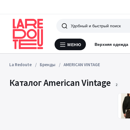
Поиск
Верхняя одежда
МЕНЮ
Меню
La
Redoute
La Redoute
Бренды
AMERICAN VINTAGE
Каталог American Vintage
2