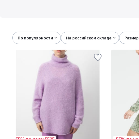
По популярности
на российском складе
размер