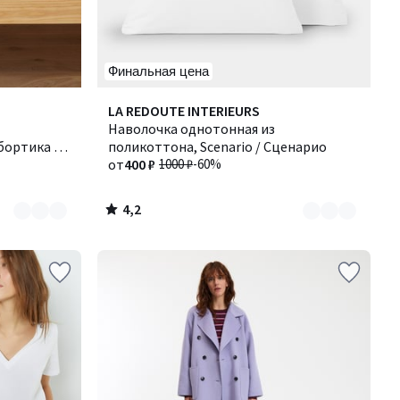
Финальная цена
4,2
Количество
LA REDOUTE INTERIEURS
/ 5
цветов:
Наволочка однотонная из
бортика 25
6
поликоттона, Scenario / Сценарио
от
400 ₽
1000 ₽
-60%
4,2
/
5