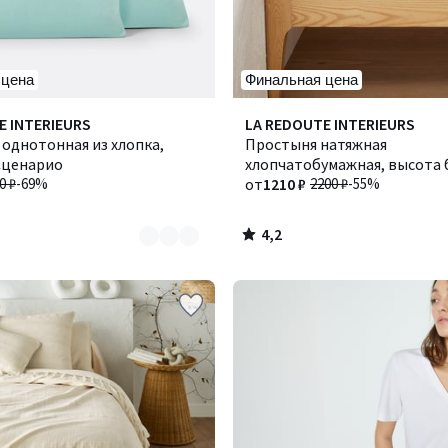
 цена
Финальная цена
4,2
E INTERIEURS
Количество
LA REDOUTE INTERIEURS
/ 5
однотонная из хлопка,
цветов:
Простыня натяжная
 Сценарио
8
хлопчатобумажная, высота 
0 ₽
-69%
см, Scenario / Сценарио
от
1210 ₽
2200 ₽
-55%
4,2
/
5