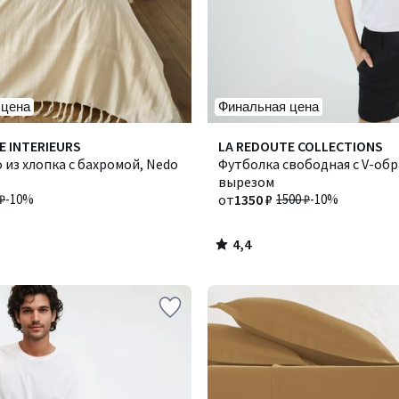
 цена
Финальная цена
4,4
E INTERIEURS
LA REDOUTE COLLECTIONS
/ 5
из хлопка с бахромой, Nedo
Футболка свободная с V-об
вырезом
₽
-10%
от
1350 ₽
1500 ₽
-10%
4,4
/
5