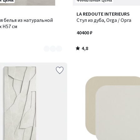
4,8
LA REDOUTE INTERIEURS
/ 5
я белья из натуральной
Стул из дуба, Orga / Орга
x H57 см
40400 ₽
4,8
/
5