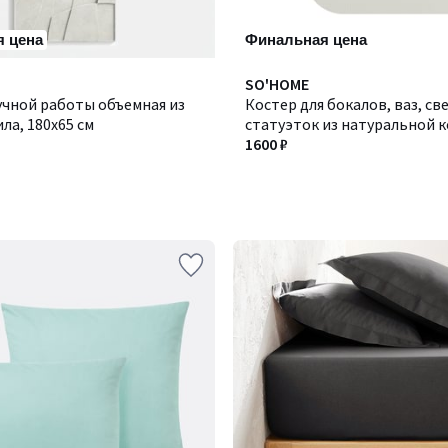
 цена
Финальная цена
Количество
SO'HOME
учной работы объемная из
цветов:
Костер для бокалов, ваз, св
ла, 180х65 см
4
статуэток из натуральной ко
см
1600 ₽