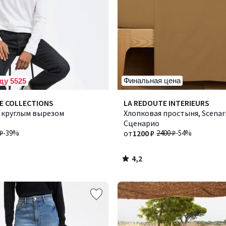
Финальная цена
ду 5525
4,2
E COLLECTIONS
Количество
LA REDOUTE INTERIEURS
/ 5
с круглым вырезом
цветов:
Хлопковая простыня, Scenari
5
Сценарио
₽
-39%
от
1200 ₽
2400 ₽
-54%
4,2
/
5