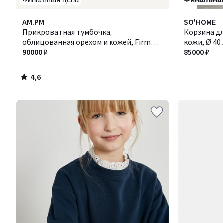
4,6
AM.PM
Количество
SO'HOME
/ 5
Прикроватная тумбочка,
цветов:
Корзина дл
облицованная орехом и кожей, Firmo /
8
кожи, Ø 40 
Фирмо
90000 ₽
85000 ₽
4,6
/
5