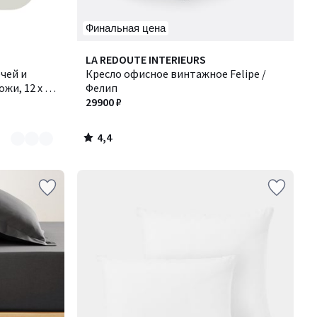
Финальная цена
4,4
LA REDOUTE INTERIEURS
/ 5
ечей и
Кресло офисное винтажное Felipe /
жи, 12 х 12
Фелип
29900 ₽
4,4
/
5