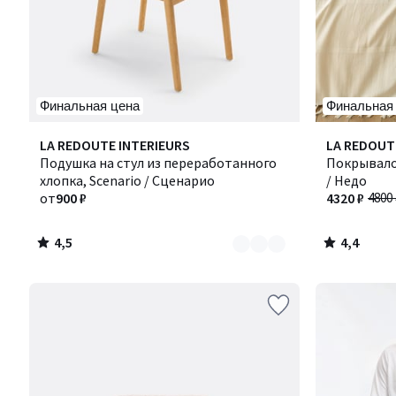
Финальная цена
Финальная
4,5
4,4
Количество
LA REDOUTE INTERIEURS
LA REDOUT
/ 5
/ 5
цветов:
Подушка на стул из переработанного
Покрывало 
3
хлопка, Scenario / Сценарио
/ Недо
от
900 ₽
4320 ₽
4800 
4,5
4,4
/
/
5
5