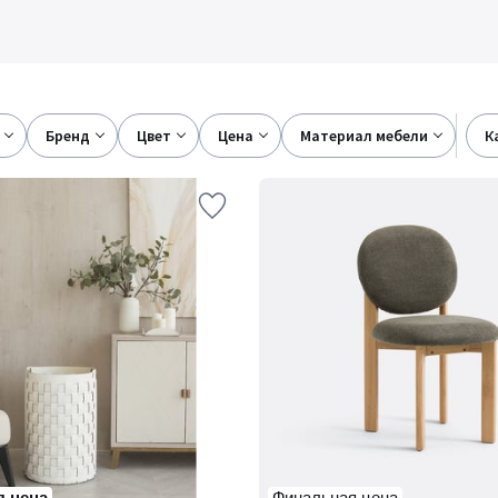
бренд
цвет
цена
материал мебели
 цена
Финальная цена