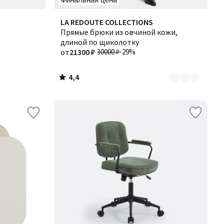
4,4
Количество
LA REDOUTE COLLECTIONS
/ 5
цветов:
Прямые брюки из овчиной кожи,
2
длиной по щиколотку
от
21300 ₽
30000 ₽
-29%
4,4
/
5