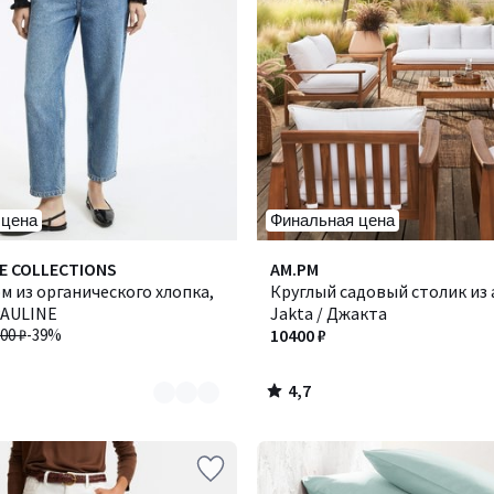
 цена
Финальная цена
4,7
E COLLECTIONS
AM.PM
/ 5
 из органического хлопка,
Круглый садовый столик из 
PAULINE
Jakta / Джакта
00 ₽
-39%
10400 ₽
4,7
/
5