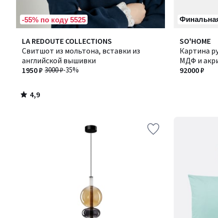
Финальная
-55% по коду 5525
4,9
LA REDOUTE COLLECTIONS
SO'HOME
/ 5
Свитшот из мольтона, вставки из
Картина р
английской вышивки
МДФ и акри
1950 ₽
3000 ₽
-35%
92000 ₽
4,9
/
5