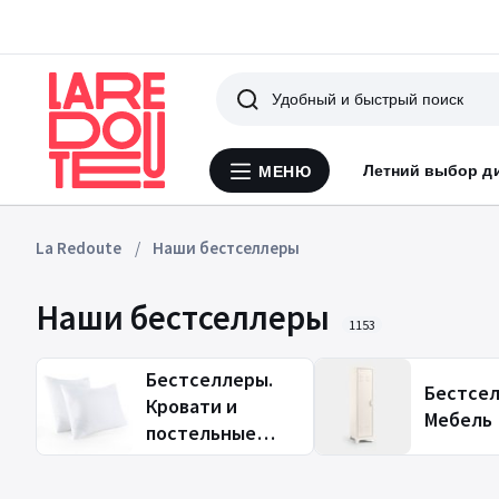
Поиск
Летний выбор д
МЕНЮ
Меню
La
Redoute
La Redoute
Наши бестселлеры
Наши бестселлеры
1153
Бестселлеры.
Бестсел
Кровати и
Мебель
постельные
принадлежности