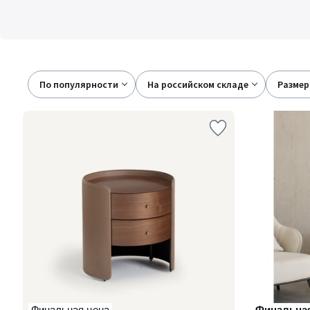
По популярности
на российском складе
размер
Финальная цена
Финальная