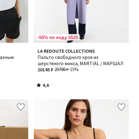
-55% по коду 5525
4,6
LA REDOUTE COLLECTIONS
/ 5
разным
Пальто свободного кроя из
шерстяного микса, MARTIAL / МАРШАЛ
20145 ₽
23700 ₽
-15%
4,6
/
5