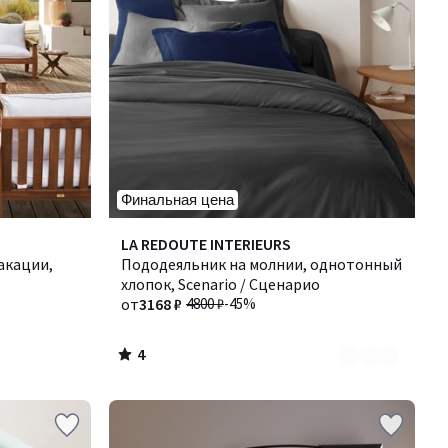
Финальная цена
4
Количество
LA REDOUTE INTERIEURS
/
акации,
цветов:
Пододеяльник на молнии, однотонный
5
3
хлопок, Scenario / Сценарио
от
3168 ₽
4800 ₽
-45%
4
/
5