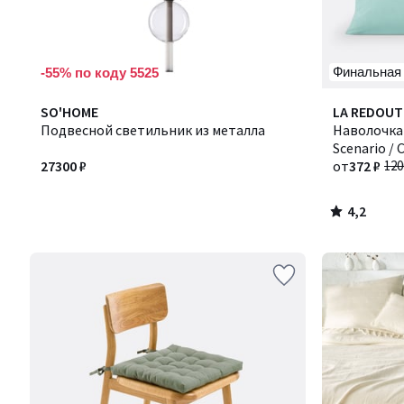
Финальная
-55% по коду 5525
4,2
SO'HOME
Количество
LA REDOUT
/ 5
Подвесной светильник из металла
цветов:
Наволочка 
8
Scenario /
27300 ₽
от
372 ₽
120
4,2
/
5