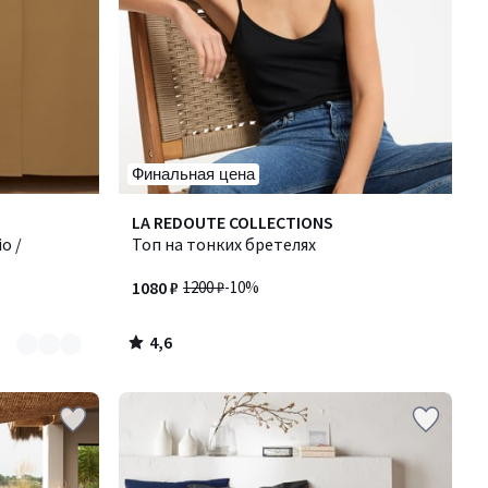
Финальная цена
4,6
LA REDOUTE COLLECTIONS
/ 5
o /
Топ на тонких бретелях
1080 ₽
1200 ₽
-10%
4,6
/
5