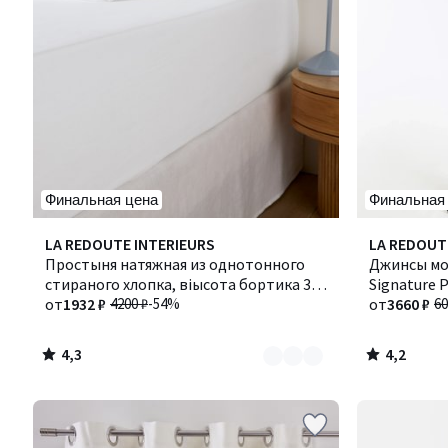
Финальная цена
Финальная
4,3
4,2
Количество
LA REDOUTE INTERIEURS
Количество
LA REDOUT
/ 5
/ 5
цветов:
Простыня натяжная из однотонного
цветов:
Джинсы мом
2
стираного хлопка, віысота бортика 30
6
Signature 
см, Scenario / Сценарио
от
1932 ₽
4200 ₽
-54%
от
3660 ₽
60
4,3
4,2
/
/
5
5