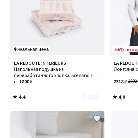
Финальная цена
-55% по ко
4,4
4,8
Количество
LA REDOUTE INTERIEURS
LA REDOUT
/ 5
/ 5
цветов:
Напольная подушка из
Лонгслив 
4
переработанного хлопка, Scenario /
Сценарио
от
1800 ₽
2318 ₽
3800 
4,4
4,8
/
/
5
5