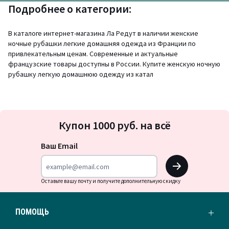
Подробнее о категории:
В каталоге интернет-магазина Ла Редут в наличии женские
ночные рубашки легкие домашняя одежда из Франции по
привлекательным ценам. Современные и актуальные
французские товары доступны в России. Купите женскую ночную
рубашку легкую домашнюю одежду из катал
Подписка
Купон 1000 руб. на всё
на
новости
Ваш Email
OK
Оставьте вашу почту и получите дополнительную скидку
ПОМОЩЬ