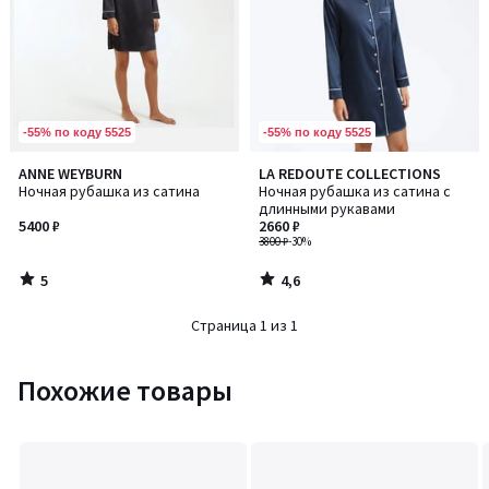
-55% по коду 5525
-55% по коду 5525
5
4,6
ANNE WEYBURN
LA REDOUTE COLLECTIONS
/
/ 5
Ночная рубашка из сатина
Ночная рубашка из сатина с
5
длинными рукавами
5400 ₽
2660 ₽
3800 ₽
-30%
5
4,6
/
/
5
5
Страница 1 из 1
Похожие товары