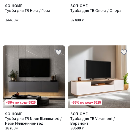
SO'HOME
SO'HOME
Тумба для ТВ Hera / Гера
Тумба для ТВ Onera / Онера
34400 ₽
37400 ₽
-55% по коду 5525
-55% по коду 5525
SO'HOME
SO'HOME
Тумба для ТВ Neon Illuminated /
Тумба для ТВ Veramont /
Неон Иллюминейтед
Верамонт
38700 ₽
39600 ₽