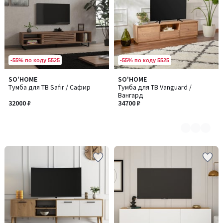
-55% по коду 5525
-55% по коду 5525
SO'HOME
SO'HOME
Количество
Тумба для ТВ Safir / Сафир
Тумба для ТВ Vanguard /
цветов:
Вангард
3
32000 ₽
34700 ₽