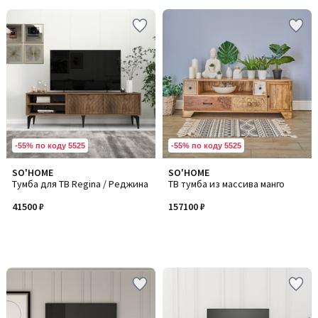
-55% по коду 5525
-55% по коду 5525
SO'HOME
SO'HOME
Тумба для ТВ Regina / Реджина
ТВ тумба из массива манго
41500 ₽
157100 ₽