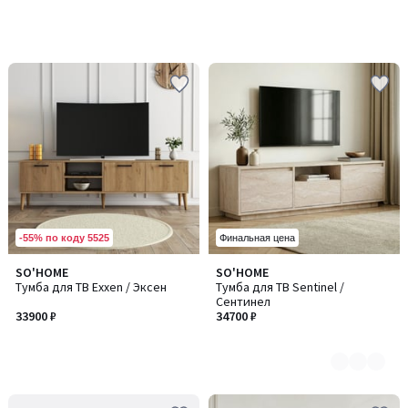
-55% по коду 5525
Финальная цена
SO'HOME
SO'HOME
Количество
Тумба для ТВ Exxen / Эксен
Тумба для ТВ Sentinel /
цветов:
Сентинел
3
33900 ₽
34700 ₽