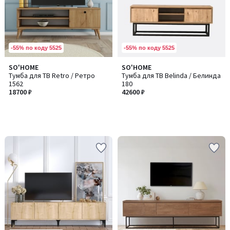
-55% по коду 5525
-55% по коду 5525
SO'HOME
SO'HOME
Тумба для ТВ Retro / Ретро
Тумба для ТВ Belinda / Белинда
1562
180
18700 ₽
42600 ₽