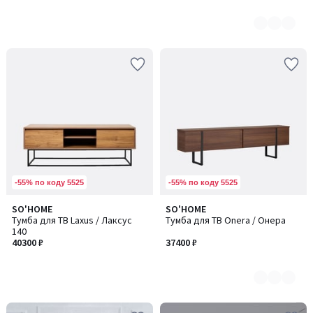
-55% по коду 5525
-55% по коду 5525
SO'HOME
SO'HOME
Количество
Тумба для ТВ Laxus / Лаксус
Тумба для ТВ Onera / Онера
цветов:
140
3
40300 ₽
37400 ₽