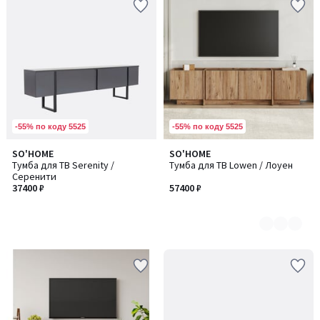
-55% по коду 5525
-55% по коду 5525
SO'HOME
SO'HOME
Количество
Тумба для ТВ Serenity /
Тумба для ТВ Lowen / Лоуен
цветов:
Серенити
2
37400 ₽
57400 ₽