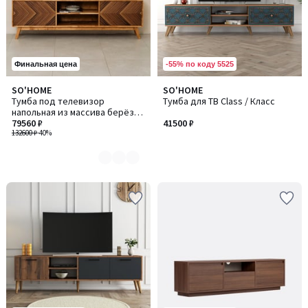
-55% по коду 5525
Финальная цена
SO'HOME
SO'HOME
Количество
Тумба под телевизор
Тумба для ТВ Class / Класс
цветов:
напольная из массива берёзы
3
и шпона ореха
79560 ₽
41500 ₽
132600 ₽
-40%