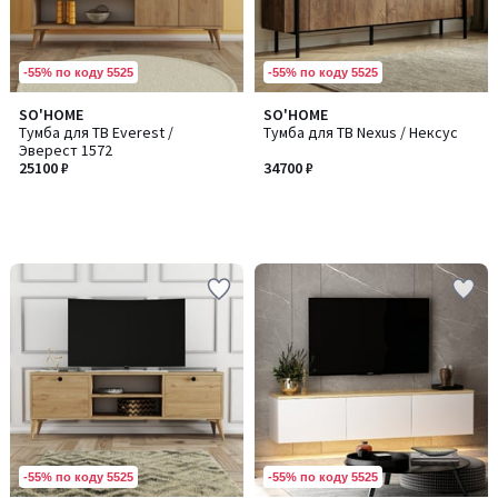
-55% по коду 5525
-55% по коду 5525
SO'HOME
SO'HOME
Тумба для ТВ Everest /
Тумба для ТВ Nexus / Нексус
Эверест 1572
25100 ₽
34700 ₽
-55% по коду 5525
-55% по коду 5525