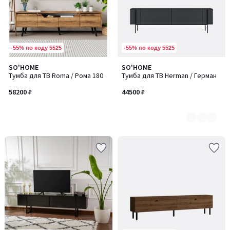
-55% по коду 5525
-55% по коду 5525
SO'HOME
SO'HOME
Количество
Тумба для ТВ Roma / Рома 180
Тумба для ТВ Herman / Герман
цветов:
3
58200 ₽
44500 ₽