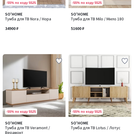
-55% по коду 5525
-55% по коду 5525
SO'HOME
SO'HOME
Тумба для ТВ Nora / Нора
Тумба для ТВ Milo / Мило 180
34900 ₽
51600 ₽
-55% по коду 5525
-55% по коду 5525
SO'HOME
SO'HOME
Тумба для ТВ Veramont /
Тумба для ТВ Lotus / Лотус
Верамонт