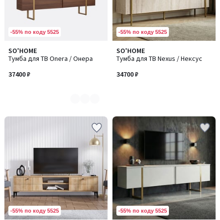
-55% по коду 5525
-55% по коду 5525
SO'HOME
SO'HOME
Количество
Тумба для ТВ Onera / Онера
Тумба для ТВ Nexus / Нексус
цветов:
2
37400 ₽
34700 ₽
-55% по коду 5525
-55% по коду 5525