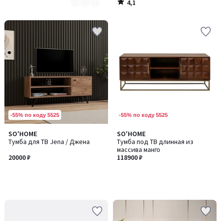
4,1
/
5
-55% по коду 5525
-55% по коду 5525
SO'HOME
SO'HOME
Тумба для ТВ Jena / Джена
Тумба под ТВ длинная из
массива манго
20000 ₽
118900 ₽