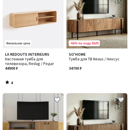
-55% по коду 5525
Финальная цена
4
LA REDOUTE INTERIEURS
SO'HOME
/
Настенная тумба для
Тумба для ТВ Nexus / Нексус
5
телевизора, Redag / Редаг
44900 ₽
34700 ₽
4
/
5