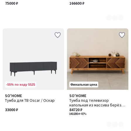
2
75000 ₽
166600 ₽
-55% по коду 5525
Финальная цена
SO'HOME
SO'HOME
Количество
Тумба для ТВ Oscar / Оскар
Тумба под телевизор
цветов:
напольная из массива берёзы
3
33000 ₽
и шпона ореха
84720 ₽
141200 ₽
-40%