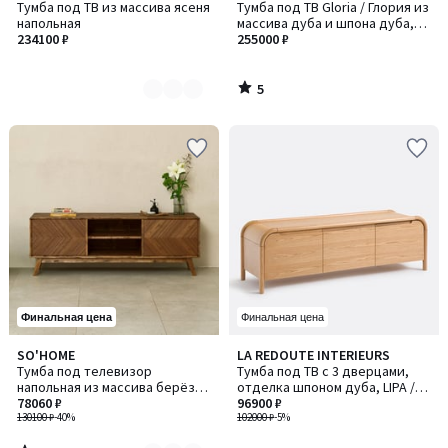
/
Тумба под ТВ из массива ясеня
Тумба под ТВ Gloria / Глория из
цветов:
5
напольная
массива дуба и шпона дуба,
2
234100 ₽
дизайн Эммануэля Галлины
255000 ₽
5
/
5
Финальная цена
Финальная цена
5
SO'HOME
LA REDOUTE INTERIEURS
Количество
/
Тумба под телевизор
Тумба под ТВ с 3 дверцами,
цветов:
5
напольная из массива берёзы
отделка шпоном дуба, LIPA /
3
и шпона ореха
78060 ₽
ЛИПА
96900 ₽
130100 ₽
-40%
102000 ₽
-5%