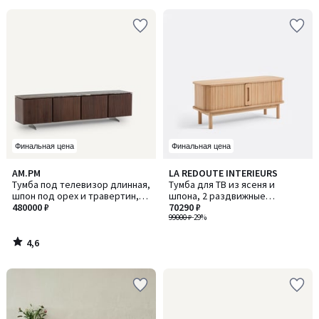
Финальная цена
Финальная цена
4,6
AM.PM
LA REDOUTE INTERIEURS
/ 5
Тумба под телевизор длинная,
Тумба для ТВ из ясеня и
шпон под орех и травертин,
шпона, 2 раздвижные
Jakto / Джакто
480000 ₽
(скользящие) дверцы, ширина
70290 ₽
120 см, WAPONG / ВАПОНГ
99000 ₽
-29%
4,6
/
5