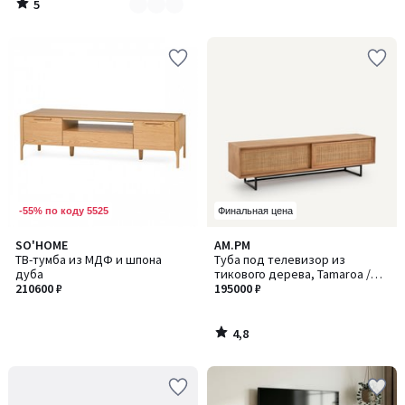
5
/
5
-55% по коду 5525
Финальная цена
4,8
SO'HOME
AM.PM
/ 5
ТВ-тумба из МДФ и шпона
Туба под телевизор из
дуба
тикового дерева, Tamaroa /
210600 ₽
Тамароа
195000 ₽
4,8
/
5