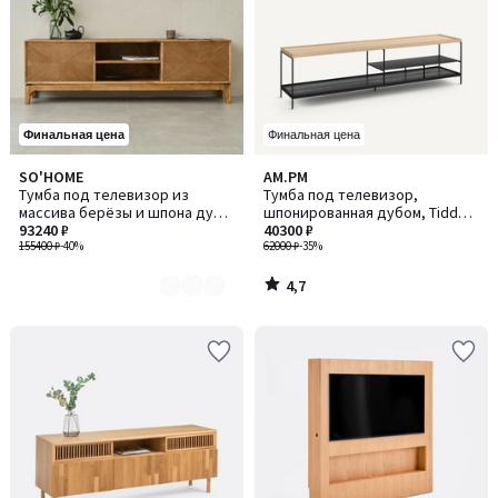
Финальная цена
Финальная цена
4,7
SO'HOME
AM.PM
Количество
/ 5
Тумба под телевизор из
Тумба под телевизор,
цветов:
массива берёзы и шпона дуба,
шпонированная дубом, Tidder
3
200 см
93240 ₽
/ Тиддер
40300 ₽
155400 ₽
-40%
62000 ₽
-35%
4,7
/
5