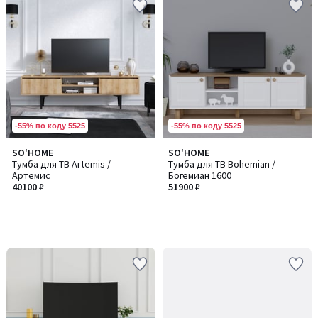
-55% по коду 5525
-55% по коду 5525
SO'HOME
SO'HOME
Тумба для ТВ Artemis /
Тумба для ТВ Bohemian /
Артемис
Богемиан 1600
40100 ₽
51900 ₽