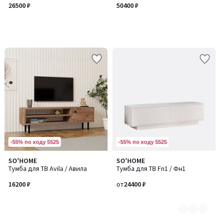
26500 ₽
50400 ₽
-55% по коду 5525
-55% по коду 5525
SO'HOME
SO'HOME
Количество
Тумба для ТВ Avila / Авила
Тумба для ТВ Fn1 / Фн1
цветов:
2
16200 ₽
от
24400 ₽