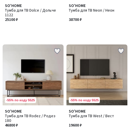
SO'HOME
SO'HOME
Тумба для ТВ Dolce / Дольче
Тумба для ТВ Neon / Неон
1122
25100 ₽
38700 ₽
-55% по коду 5525
-55% по коду 5525
SO'HOME
SO'HOME
Количество
Тумба для ТВ Rodez / Родез
Тумба для ТВ West / Вест
цветов:
180
2
46800 ₽
19600 ₽