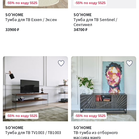
-55% по коду 5525
-55% по коду 5525
SO'HOME
SO'HOME
Тумба для ТВ Exxen / Эксен
Тумба для ТВ Sentinel /
Сентинел
33900 ₽
34700 ₽
-55% по коду 5525
-55% по коду 5525
SO'HOME
SO'HOME
Количество
Тумба для ТВ TV1003 / ТВ1003
ТВ-тумба из отборного
цветов:
массива манго