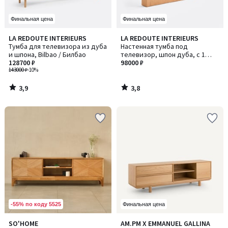
Финальная цена
Финальная цена
3,9
3,8
LA REDOUTE INTERIEURS
LA REDOUTE INTERIEURS
/ 5
/ 5
Тумба для телевизора из дуба
Настенная тумба под
и шпона, Bilbao / Билбао
телевизор, шпон дуба, с 1
128700 ₽
нишей, LASTER / ЛАСТЕР
98000 ₽
143000 ₽
-10%
3,9
3,8
/
/
5
5
-55% по коду 5525
Финальная цена
5
SO'HOME
AM.PM X EMMANUEL GALLINA
Количество