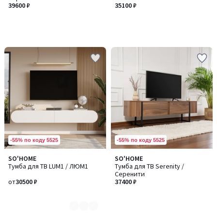
39600 ₽
35100 ₽
-55% по коду 5525
-55% по коду 5525
SO'HOME
SO'HOME
Количество
Тумба для ТВ LUM1 / ЛЮМ1
Тумба для ТВ Serenity /
цветов:
Серенити
4
от
30500 ₽
37400 ₽