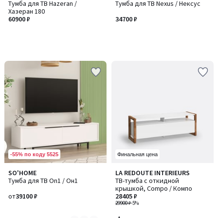
Тумба для ТВ Hazeran /
Тумба для ТВ Nexus / Нексус
Хазеран 180
60900 ₽
34700 ₽
-55% по коду 5525
Финальная цена
4,1
SO'HOME
LA REDOUTE INTERIEURS
Количество
/ 5
Тумба для ТВ On1 / Он1
ТВ-тумба с откидной
цветов:
крышкой, Compo / Компо
2
от
39100 ₽
28405 ₽
29900 ₽
-5%