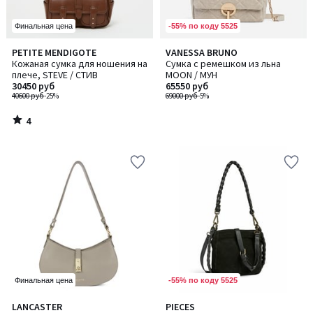
-55% по коду 5525
Финальная цена
4
PETITE MENDIGOTE
VANESSA BRUNO
/
Кожаная сумка для ношения на
Сумка с ремешком из льна
5
плече, STEVE / СТИВ
MOON / МУН
30450 руб
65550 руб
40600 руб
-25%
69000 руб
-5%
4
/
5
-55% по коду 5525
Финальная цена
2
LANCASTER
PIECES