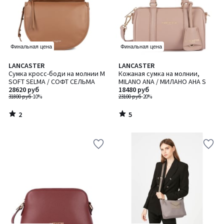
Финальная цена
Финальная цена
2
5
LANCASTER
LANCASTER
/
/
Сумка кросс-боди на молнии M
Кожаная сумка на молнии,
5
5
SOFT SELMA / СОФТ СЕЛЬМА
MILANO ANA / МИЛАНО АНА S
28620 руб
18480 руб
31800 руб
-10%
23100 руб
-20%
2
5
/
/
5
5