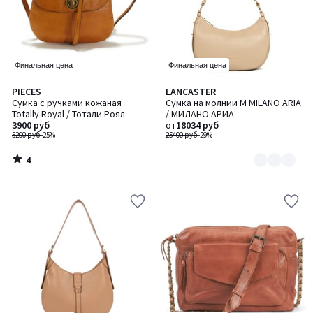
Финальная цена
Финальная цена
4
PIECES
LANCASTER
Количество
/
Сумка с ручками кожаная
Сумка на молнии M MILANO ARIA
цветов:
5
Totally Royal / Тотали Роял
/ МИЛАНО АРИА
2
3900 руб
от
18034 руб
5200 руб
-25%
25400 руб
-29%
4
/
5