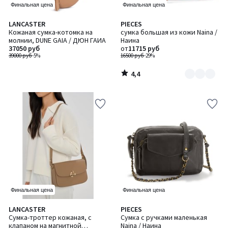
Финальная цена
Финальная цена
4,4
LANCASTER
PIECES
Количество
/ 5
Кожаная сумка-котомка на
сумка большая из кожи Naina /
цветов:
молнии, DUNE GAIA / ДЮН ГАИА
Наина
3
37050 руб
от
11715 руб
39000 руб
-5%
16500 руб
-29%
4,4
/
5
Финальная цена
Финальная цена
4,5
LANCASTER
PIECES
Количество
/ 5
Сумка-троттер кожаная, с
Сумка с ручками маленькая
цветов:
клапаном на магнитной
Naina / Наина