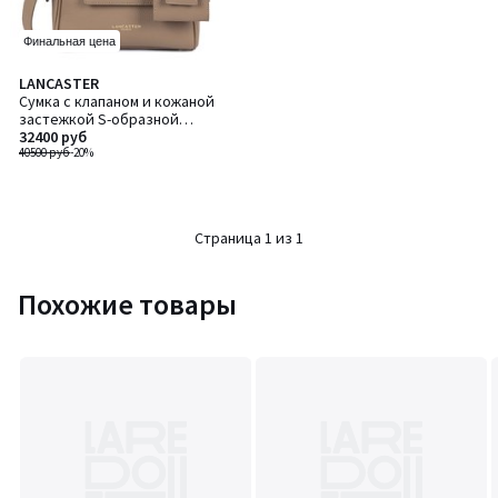
Финальная цена
LANCASTER
Сумка с клапаном и кожаной
застежкой S-образной
формы, TORO GRACE / ТОРО
32400 руб
ГРЕЙС
40500 руб
-20%
Страница 1 из 1
Похожие товары