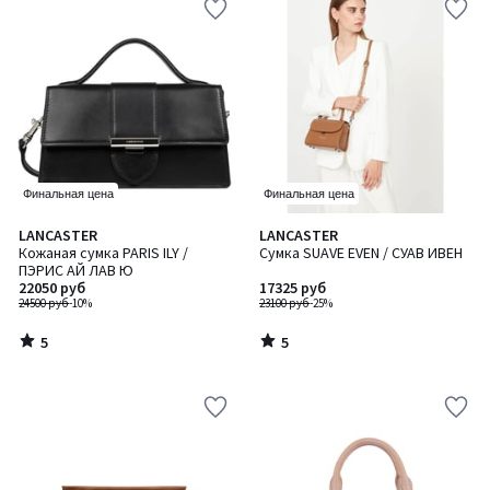
Финальная цена
Финальная цена
5
5
LANCASTER
LANCASTER
/
/
Кожаная сумка PARIS ILY /
Сумка SUAVE EVEN / СУАВ ИВЕН
5
5
ПЭРИС АЙ ЛАВ Ю
22050 руб
17325 руб
24500 руб
-10%
23100 руб
-25%
5
5
/
/
5
5