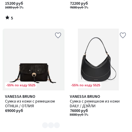
15200 руб
72200 руб
16000 руб
-5%
76000 руб
-5%
5
/
5
-55% по коду 5525
-55% по коду 5525
VANESSA BRUNO
VANESSA BRUNO
Количество
Сумка из кожи с ремешком
Сумка с ремешком из кожи
цветов:
OTHILIA / ОТЛИЯ
DAILY / ДЭЙЛИ
2
69000 руб
76000 руб
80000 руб
-5%