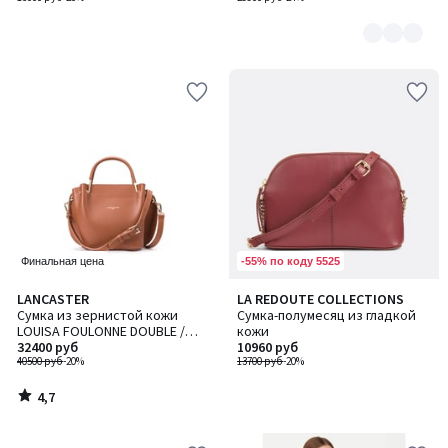
-55% по коду 5525
Финальная цена
4,7
LANCASTER
LA REDOUTE COLLECTIONS
/ 5
Сумка из зернистой кожи
Сумка-полумесяц из гладкой
LOUISA FOULONNE DOUBLE /
кожи
ЛУИЗА ФУЛОНН ДАБЛ
32400 руб
10960 руб
40500 руб
-20%
13700 руб
-20%
4,7
/
5