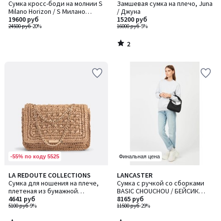
/
Сумка кросс-боди на молнии S
Замшевая сумка на плечо, Juna
5
Milano Horizon / S Милано
/ Джуна
Хорайзон
19600 руб
15200 руб
24500 руб
-20%
16000 руб
-5%
2
/
5
-55% по коду 5525
Финальная цена
4
4,5
LA REDOUTE COLLECTIONS
LANCASTER
/
/ 5
Сумка для ношения на плече,
Сумка с ручкой со сборками
5
плетеная из бумажной
BASIC CHOUCHOU / БЕЙСИК
соломки
4641 руб
ШУШУ
8165 руб
5100 руб
-9%
11500 руб
-29%