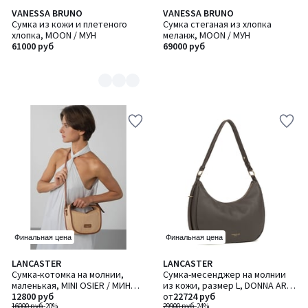
VANESSA BRUNO
VANESSA BRUNO
Количество
Сумка из кожи и плетеного
Сумка стеганая из хлопка
цветов:
хлопка, MOON / МУН
меланж, MOON / МУН
2
61000 руб
69000 руб
Финальная цена
Финальная цена
LANCASTER
LANCASTER
Количество
Сумка-котомка на молнии,
Сумка-месенджер на молнии
цветов:
маленькая, MINI OSIER / МИНИ
из кожи, размер L, DONNA ARIA
2
ОСИЕР
12800 руб
/ ДОННА АРИА
от
22724 руб
16000 руб
-20%
29900 руб
-24%