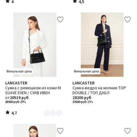
4
4,5
/
/
5
5
Финальная цена
Финальная цена
4,7
LANCASTER
LANCASTER
Количество
/ 5
Сумка с ремешком из кожи M
Сумка-ведро на молнии TOP
цветов:
SUAVE EVEN / СУАВ ИВЕН
DOUBLE / ТОП ДАБЛ
2
от
20519 руб
28200 руб
28900 руб
-29%
37600 руб
-25%
4,7
/
5