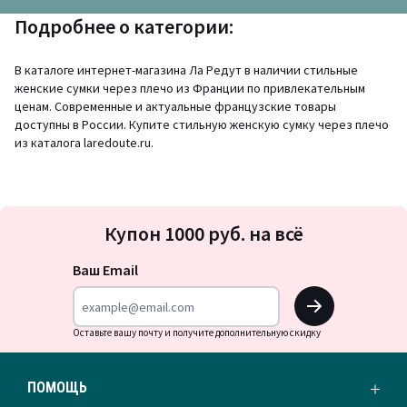
Подробнее о категории:
В каталоге интернет-магазина Ла Редут в наличии стильные
женские сумки через плечо из Франции по привлекательным
ценам. Современные и актуальные французские товары
доступны в России. Купите стильную женскую сумку через плечо
из каталога laredoute.ru.
Подписка
Купон 1000 руб. на всё
на
новости
Ваш Email
OK
Оставьте вашу почту и получите дополнительную скидку
ПОМОЩЬ