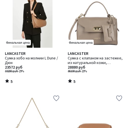
Финальная цена
Финальная цена
5
5
LANCASTER
LANCASTER
/
/
Сумка хобо на молнии L Dune /
Сумка с клапаном на застежке,
5
5
Дюн
из натуральной кожи,
23572 руб
MADEMOISELLE GRACE /
28880 руб
33200 руб
-29%
МАДЕМУАЗЕЛЬ ГРЕЙС
36100 руб
-20%
5
5
/
/
5
5