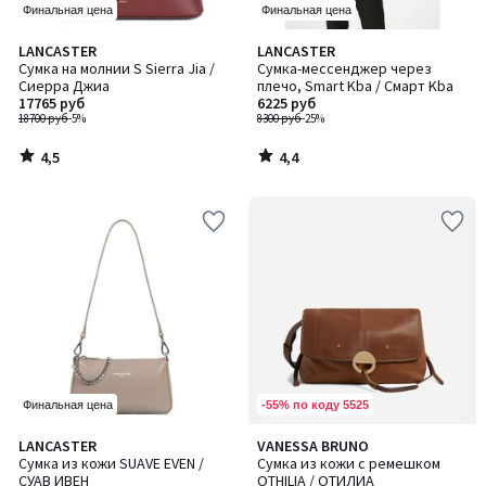
Финальная цена
Финальная цена
4,5
4,4
LANCASTER
LANCASTER
/ 5
/ 5
Сумка на молнии S Sierra Jia /
Сумка-мессенджер через
Сиерра Джиа
плечо, Smart Kba / Смарт Kba
17765 руб
6225 руб
18700 руб
-5%
8300 руб
-25%
4,5
4,4
/
/
5
5
-55% по коду 5525
Финальная цена
5
LANCASTER
VANESSA BRUNO
/
Сумка из кожи SUAVE EVEN /
Сумка из кожи с ремешком
5
СУАВ ИВЕН
OTHILIA / ОТИЛИА