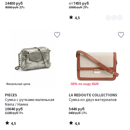
2
застежке, PARIS PHILOS /
24400 руб
от
7455 руб
ПЭРИС ФИЛОС
30500 руб
-20%
10500 руб
-29%
4,5
/
5
-55% по коду 5525
Финальная цена
4,5
4,6
PIECES
LA REDOUTE COLLECTIONS
/ 5
/ 5
Сумка с ручками маленькая
Сумка из двух материалов
Naina / Наина
10640 руб
5440 руб
11200 руб
-5%
6400 руб
-15%
4,5
4,6
/
/
5
5