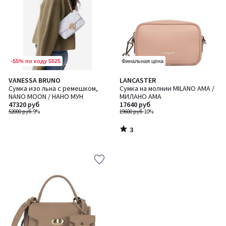
-55% по коду 5525
Финальная цена
3
VANESSA BRUNO
LANCASTER
/
Сумка изо льна с ремешком,
Сумка на молнии MILANO AMA /
5
NANO MOON / НАНО МУН
МИЛАНО АМА
47320 руб
17640 руб
52000 руб
-9%
19600 руб
-10%
3
/
5