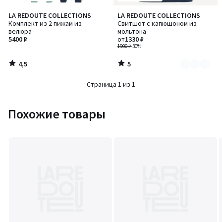
4,5
5
LA REDOUTE COLLECTIONS
LA REDOUTE COLLECTIONS
Количество
/ 5
/
Комплект из 2 пижам из
Свитшот с капюшоном из
цветов:
5
велюра
мольтона
4
5400 ₽
от
1330 ₽
1900 ₽
-30%
4,5
5
/
/
5
5
Страница 1 из 1
Похожие товары