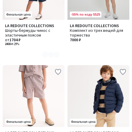
-55% по коду 5525
Финальная цена
LA REDOUTE COLLECTIONS
LA REDOUTE COLLECTIONS
Количество
Шорты-бермуды чинос с
Комплект из трех вещей для
цветов:
эластичным поясом
торжества
2
от
1704 ₽
7000 ₽
2400 ₽
-29%
Финальная цена
Финальная цена