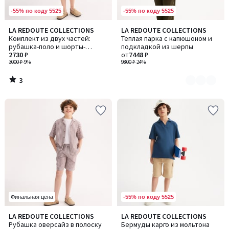
-55% по коду 5525
-55% по коду 5525
3
LA REDOUTE COLLECTIONS
LA REDOUTE COLLECTIONS
Количество
/
Комплект из двух частей:
Теплая парка с капюшоном и
цветов:
5
рубашка-поло и шорты-
подкладкой из шерпы
2
бермуды
2730 ₽
от
7448 ₽
3000 ₽
-9%
9800 ₽
-24%
3
/
5
-55% по коду 5525
Финальная цена
4
LA REDOUTE COLLECTIONS
LA REDOUTE COLLECTIONS
Количество
/
Рубашка оверсайз в полоску
Бермуды карго из мольтона
цветов: