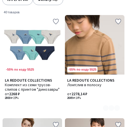
gauche
droite
40 товаров
-55% по коду 5525
-55% по коду 5525
LA REDOUTE COLLECTIONS
LA REDOUTE COLLECTIONS
Количество
Комплект из семи трусов-
Лонгслив в полоску
цветов:
слипов с принтом "динозавры"
2
от
2268 ₽
от
2278,14 ₽
2800 ₽
-19%
2649 ₽
-14%