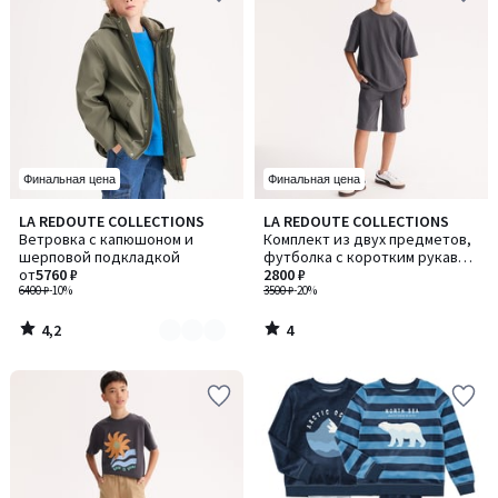
Финальная цена
Финальная цена
4,2
4
LA REDOUTE COLLECTIONS
LA REDOUTE COLLECTIONS
Количество
/ 5
/
Ветровка с капюшоном и
Комплект из двух предметов,
цветов:
5
шерповой подкладкой
футболка с коротким рукавом
3
от
5760 ₽
и шорты-бермуды, из флиса
2800 ₽
6400 ₽
-10%
3500 ₽
-20%
4,2
4
/
/
5
5