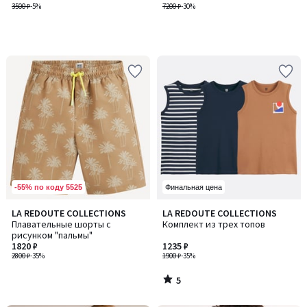
3500 ₽
-5%
7200 ₽
-30%
-55% по коду 5525
Финальная цена
5
LA REDOUTE COLLECTIONS
LA REDOUTE COLLECTIONS
/
Плавательные шорты с
Комплект из трех топов
5
рисунком "пальмы"
1820 ₽
1235 ₽
2800 ₽
-35%
1900 ₽
-35%
5
/
5