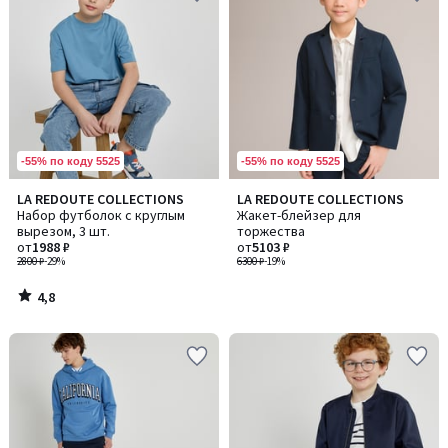
-55% по коду 5525
-55% по коду 5525
4,8
LA REDOUTE COLLECTIONS
LA REDOUTE COLLECTIONS
/ 5
Набор футболок с круглым
Жакет-блейзер для
вырезом, 3 шт.
торжества
от
1988 ₽
от
5103 ₽
2800 ₽
-29%
6300 ₽
-19%
4,8
/
5