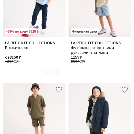
-55% по коду 5525
Финальная цена
LA REDOUTE COLLECTIONS
LA REDOUTE COLLECTIONS
Количество
Брюки карго
Футболка с короткими
цветов:
рукавами и патчами
3
от
3150 ₽
1159 ₽
4200 ₽
-25%
1900 ₽
-39%