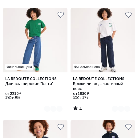
5
Финальная цена
Финальная цена
4
LA REDOUTE COLLECTIONS
LA REDOUTE COLLECTIONS
Количество
Количество
/
Джинсы широкие "багги"
Брюки-чинос, эластичный
цветов:
цветов:
5
пояс
2
2
от
2210 ₽
от
1980 ₽
3400 ₽
-35%
3000 ₽
-34%
4
/
5