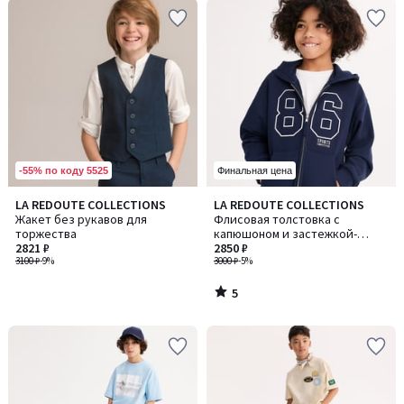
-55% по коду 5525
Финальная цена
5
LA REDOUTE COLLECTIONS
LA REDOUTE COLLECTIONS
/
Жакет без рукавов для
Флисовая толстовка с
5
торжества
капюшоном и застежкой-
2821 ₽
молнией, в стиле кампуса
2850 ₽
3100 ₽
-9%
3000 ₽
-5%
5
/
5