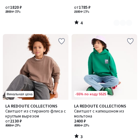
5
2
от
1820 ₽
от
1785 ₽
2800 ₽
-35%
2100 ₽
-15%
4
/
5
-55% по коду 5525
Финальная цена
3
LA REDOUTE COLLECTIONS
LA REDOUTE COLLECTIONS
/
Свитшот из стираного флиса с
Свитшот с капюшоном из
5
круглым вырезом
мольтона
от
2130 ₽
2400 ₽
3000 ₽
-29%
3000 ₽
-20%
3
/