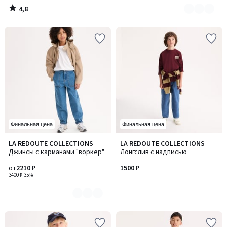
4,8
/
5
Финальная цена
Финальная цена
LA REDOUTE COLLECTIONS
LA REDOUTE COLLECTIONS
Количество
Джинсы с карманами "воркер"
Лонгслив с надписью
цветов:
2
от
2210 ₽
1500 ₽
3400 ₽
-35%