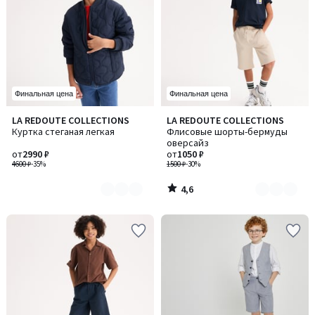
Финальная цена
Финальная цена
4,6
LA REDOUTE COLLECTIONS
LA REDOUTE COLLECTIONS
Количество
Количество
/ 5
Куртка стеганая легкая
Флисовые шорты-бермуды
цветов:
цветов:
оверсайз
2
4
от
2990 ₽
от
1050 ₽
4600 ₽
-35%
1500 ₽
-30%
4,6
/
5