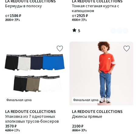
5
LA REDOUTE COLLECTIONS
LA REDOUTE COLLECTIONS
Количество
/
Бермуды в полоску
Тонкая стеганая куртка с
цветов:
5
капюшоном
2
от
1586 ₽
от
2925 ₽
2600 ₽
-39%
4500 ₽
-35%
5
/
5
Финальная цена
Финальная цена
4,8
LA REDOUTE COLLECTIONS
LA REDOUTE COLLECTIONS
Количество
/ 5
Упаковка из 7 однотонных
Джинсы прямые
цветов:
хлопковых трусов-боксеров
2
3570 ₽
2100 ₽
4200 ₽
-15%
3000 ₽
-30%