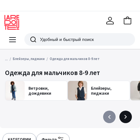
В
корзи
La
Redoute
Меню
Поиск
...
Блейзеры, пиджаки
Одежда для мальчиков 8-9 лет
Одежда для мальчиков 8-9 лет
Ветровки,
Блейзеры,
дождевики
пиджаки
Précédent
Suivant
-
-
défiler
défiler
à
à
КАТЕГОРИИ
Фильтр