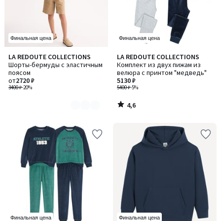
Финальная цена
Финальная цена
4,6
LA REDOUTE COLLECTIONS
LA REDOUTE COLLECTIONS
Количество
/ 5
Шорты-бермуды с эластичным
Комплект из двух пижам из
цветов:
поясом
велюра с принтом "медведь"
3
от
2720 ₽
5130 ₽
3400 ₽
-20%
5400 ₽
-5%
4,6
/
5
Финальная цена
Финальная цена