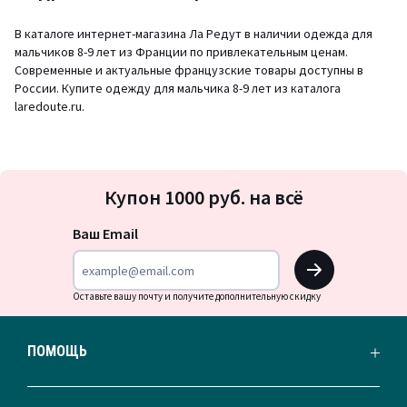
В каталоге интернет-магазина Ла Редут в наличии одежда для
мальчиков 8-9 лет из Франции по привлекательным ценам.
Современные и актуальные французские товары доступны в
России. Купите одежду для мальчика 8-9 лет из каталога
laredoute.ru.
Подписка
Купон 1000 руб. на всё
на
новости
Ваш Email
OK
Оставьте вашу почту и получите дополнительную скидку
ПОМОЩЬ