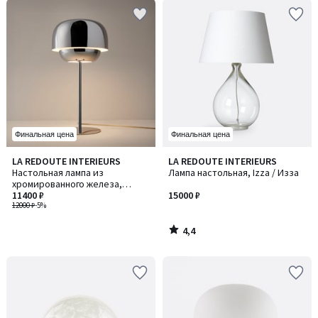
Финальная цена
Финальная цена
4,4
LA REDOUTE INTERIEURS
LA REDOUTE INTERIEURS
/ 5
Настольная лампа из
Лампа настольная, Izza / Изза
хромированного железа,
Kinoko / Киноко
11400 ₽
15000 ₽
12000 ₽
-5%
4,4
/
5