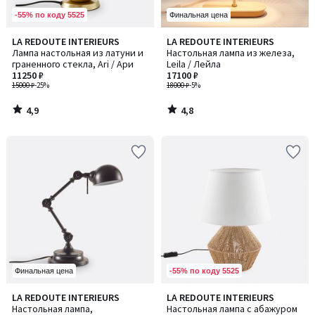
-55% по коду 5525
Финальная цена
4,9
4,8
LA REDOUTE INTERIEURS
LA REDOUTE INTERIEURS
/ 5
/ 5
Лампа настольная из латуни и
Настольная лампа из железа,
граненного стекла, Ari / Ари
Leila / Лейла
11250 ₽
17100 ₽
15000 ₽
-25%
18000 ₽
-5%
4,9
4,8
/
/
5
5
-55% по коду 5525
Финальная цена
4,3
5
LA REDOUTE INTERIEURS
LA REDOUTE INTERIEURS
/ 5
/
Настольная лампа,
Настольная лампа с абажуром