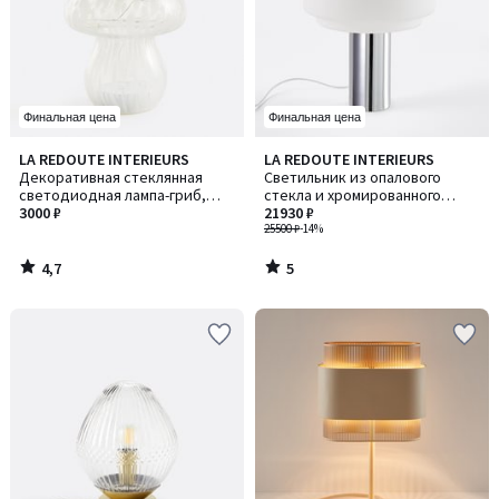
Финальная цена
Финальная цена
4,7
5
LA REDOUTE INTERIEURS
LA REDOUTE INTERIEURS
/ 5
/
Декоративная стеклянная
Светильник из опалового
5
светодиодная лампа-гриб,
стекла и хромированного
Onoki / Оноки
3000 ₽
железа, высота 43,1 см,
21930 ₽
AGATHILDA / АГАТИЛЬДА
25500 ₽
-14%
4,7
5
/
/
5
5