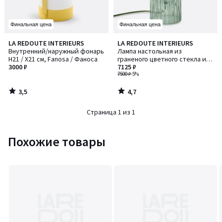
Финальная цена
Финальная цена
3,5
4,7
LA REDOUTE INTERIEURS
LA REDOUTE INTERIEURS
/ 5
/ 5
Внутренний/наружный фонарь
Лампа настольная из
H21 / Х21 см, Fanosa / Фаноса
граненого цветного стекла и
3000 ₽
опалового стекла, Dima / Дима
7125 ₽
7500 ₽
-5%
3,5
4,7
/
/
5
5
Страница 1 из 1
Похожие товары