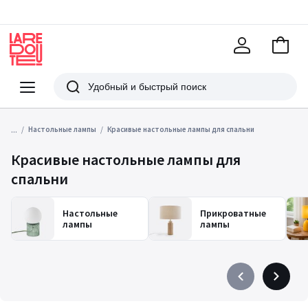
В
корзи
La
Redoute
Меню
Поиск
...
Настольные лампы
Красивые настольные лампы для спальни
Красивые настольные лампы для
спальни
Настольные
Прикроватные
лампы
лампы
Précédent
Suivant
-
-