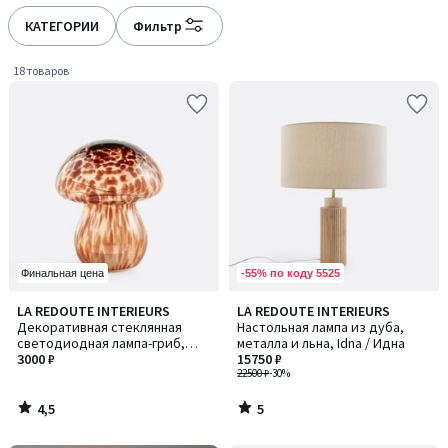
défiler
défiler
à
à
КАТЕГОРИИ
Фильтр
gauche
droite
18 товаров
-55% по коду 5525
Финальная цена
4,5
5
LA REDOUTE INTERIEURS
LA REDOUTE INTERIEURS
/ 5
/
Декоративная стеклянная
Настольная лампа из дуба,
5
светодиодная лампа-гриб,
металла и льна, Idna / Идна
Onoki / Оноки
3000 ₽
15750 ₽
22500 ₽
-30%
4,5
5
/
/
5
5