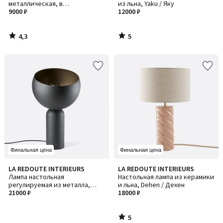
5
металлическая, в
из льна, Yaku / Яку
индустриальном стиле, Kikan /
9000 ₽
12000 ₽
Кикан
4,3
5
/
/
5
5
Финальная цена
Финальная цена
5
LA REDOUTE INTERIEURS
LA REDOUTE INTERIEURS
/
Лампа настольная
Настольная лампа из керамики
5
регулируемая из металла,
и льна, Dehen / Дехен
Zinor / Зинор
21000 ₽
18000 ₽
5
/