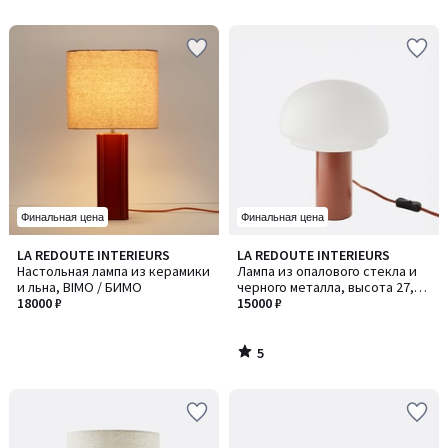
5
Финальная цена
Финальная цена
5
LA REDOUTE INTERIEURS
LA REDOUTE INTERIEURS
/
Настольная лампа из керамики
Лампа из опалового стекла и
5
и льна, BIMO / БИМО
черного металла, высота 27,5
18000 ₽
см, Agathilda / Агатильда
15000 ₽
5
/
5