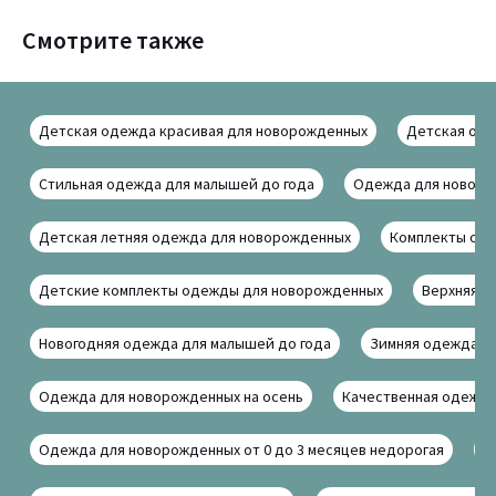
Смотрите также
Детская одежда красивая для новорожденных
Детская оде
Стильная одежда для малышей до года
Одежда для новоро
Детская летняя одежда для новорожденных
Комплекты оде
Детские комплекты одежды для новорожденных
Верхняя о
Новогодняя одежда для малышей до года
Зимняя одежда д
Одежда для новорожденных на осень
Качественная одежд
Одежда для новорожденных от 0 до 3 месяцев недорогая
Б