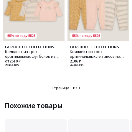
-55% по коду 5525
-55% по коду 5525
LA REDOUTE COLLECTIONS
LA REDOUTE COLLECTIONS
Комплект из трех
Комплект из трех
оригинальных футболок из
оригинальных леггинсов из
хлопка
от
2610 ₽
хлопка
2106 ₽
2900 ₽
-10%
2600 ₽
-19%
Страница 1 из 1
Похожие товары